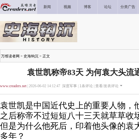
新闻
视频
博客
论坛
分类广告
万维读者网
>
史海钩沉
> 正文
袁世凯称帝83天 为何袁大头流
www.creaders.net
| 2026-06-02 14:12:47 深度军事 |
1
条评论 |
查看/发表评论
袁世凯是中国近代史上的重要人物，
之后称帝不过短短八十三天就草草收
但是为什么他死后，印着他头像的袁
多年？