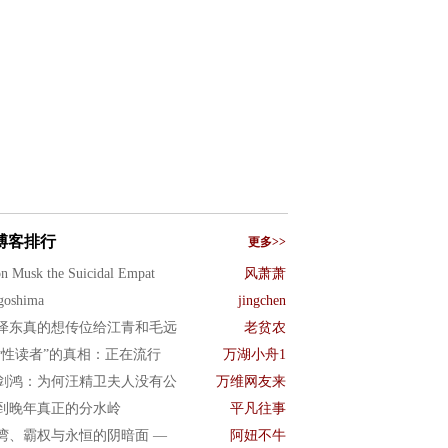
博客排行
更多>>
n Musk the Suicidal Empat
风萧萧
goshima
jingchen
泽东真的想传位给江青和毛远
老贫农
女性读者”的真相：正在流行
万湖小舟1
剑鸿：为何汪精卫夫人没有公
万维网友来
到晚年真正的分水岭
平凡往事
湾、霸权与永恒的阴暗面 —
阿妞不牛