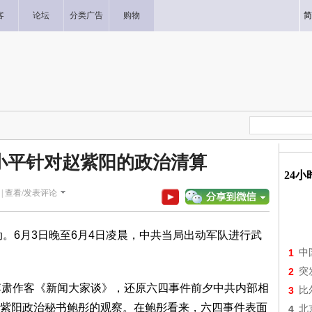
客
论坛
分类广告
购物
简
小平针对赵紫阳的政治清算
24
|
查看/发表评论
。6月3日晚至6月4日凌晨，中共当局出动军队进行武
1
中
2
突
肃作客《新闻大家谈》，还原六四事件前夕中共内部相
3
比
紫阳政治秘书鲍彤的观察。在鲍彤看来，六四事件表面
4
北