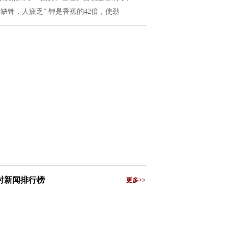
夏缺钾，人疲乏” 钾是香蕉的42倍，使劲
小时新闻排行榜
更多>>