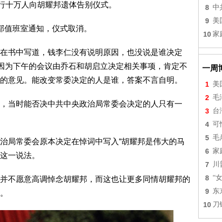
举行十万人向胡耀邦遗体告别仪式。
8
中
9
美
值班室通知，仪式取消。
10
家
书中写道，钱李仁没有说明原因，也没说是谁决定
。因为下午的会议由乔石和胡启立决定相关事项，肯定不
一周
的意见。能改变常委决定的人是谁，答案不言自明。
1
美
2
毛
当时能否决中共中央政治局常委会决定的人只有一
3
台
4
可
5
毛
局常委会原本决定在悼词中写入“胡耀邦是伟大的马
6
家
用这一说法。
7
川
8
“
不愿意高调悼念胡耀邦，而这也让更多同情胡耀邦的
9
东
。
10
刀