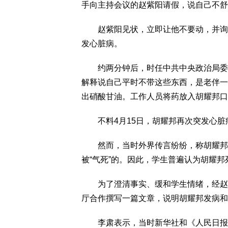
手向主持会议的赵紫阳请假，说自己不舒
赵紫阳见状，立即让他不要动，并询问
发心脏病。
约两分钟后，时任中共中央政治局委员
解释说自己平时不带这些东西，是老伴一
出硝酸甘油。工作人员将药放入胡耀邦口
不料4月15日，胡耀邦再次突发心脏
然而，当时外界传言纷纷，称胡耀邦是
被“气死”的。因此，学生普遍认为胡耀
为了澄清事实、缓和学生情绪，经赵紫
厅合作撰写一篇文章，说明胡耀邦发病和
李肃表示，当时新华社和《人民日报》