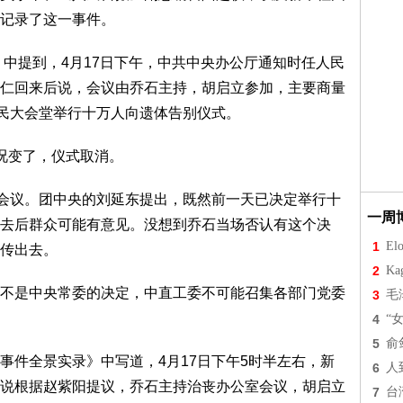
记录了这一事件。
中提到，4月17日下午，中共中央办公厅通知时任人民
仁回来后说，会议由乔石主持，胡启立参加，主要商量
人民大会堂举行十万人向遗体告别仪式。
况变了，仪式取消。
会议。团中央的刘延东提出，既然前一天已决定举行十
一周
去后群众可能有意见。没想到乔石当场否认有这个决
1
Elo
传出去。
2
Ka
是中央常委的决定，中直工委不可能召集各部门党委
3
毛
4
“
5
俞
件全景实录》中写道，4月17日下午5时半左右，新
6
人
说根据赵紫阳提议，乔石主持治丧办公室会议，胡启立
7
台