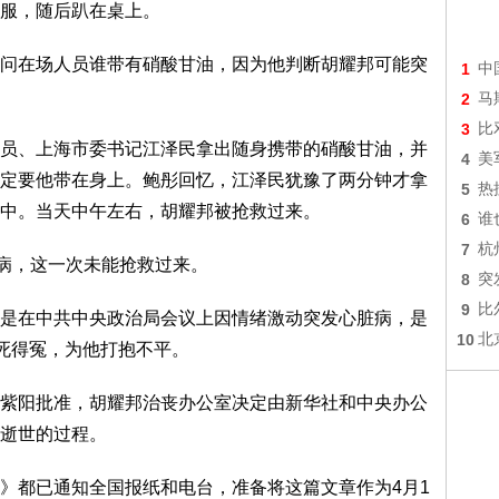
服，随后趴在桌上。
在场人员谁带有硝酸甘油，因为他判断胡耀邦可能突
1
中
2
马
3
比
、上海市委书记江泽民拿出随身携带的硝酸甘油，并
4
美
定要他带在身上。鲍彤回忆，江泽民犹豫了两分钟才拿
5
热
中。当天中午左右，胡耀邦被抢救过来。
6
谁
7
杭
病，这一次未能抢救过来。
8
突
9
比
在中共中央政治局会议上因情绪激动突发心脏病，是
10
北
邦死得冤，为他打抱不平。
阳批准，胡耀邦治丧办公室决定由新华社和中央办公
逝世的过程。
都已通知全国报纸和电台，准备将这篇文章作为4月1