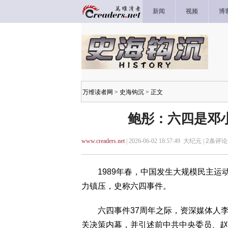
新闻
视频
博
万维读者网
>
史海钩沉
> 正文
鲍彤：六四是邓
www.creaders.net
| 2026-06-02 18:57:49 大纪元 |
2
条评论 
1989年春，中国发生大规模民主运动
力镇压，史称六四事件。
六四事件37周年之际，资深媒体人李
关决策内幕，并引述前中共中央委员、赵