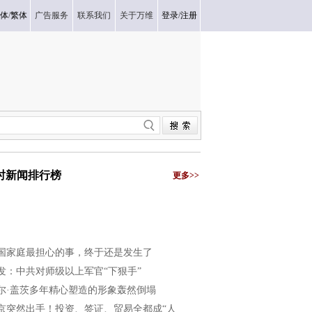
体
/
繁体
广告服务
联系我们
关于万维
登录
/
注册
小时新闻排行榜
更多>>
国家庭最担心的事，终于还是发生了
发：中共对师级以上军官“下狠手”
尔·盖茨多年精心塑造的形象轰然倒塌
京突然出手！投资、签证、贸易全都成“人