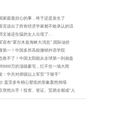
国家庭最担心的事，终于还是发生了
斯克说出了所有经济学家都不敢承认的话
邓文迪还生猛的女人出现了…
军宣布“霍尔木兹海峡大消息” 国际油价
搜第一！中国多所高校撤销外语学院
也救不了！中国太阳能从全球第一到崩盘
州8000万的顶级豪宅，扛不住一场大雨
发：中共对师级以上军官“下狠手”
尔·盖茨多年精心塑造的形象轰然倒塌
京突然出手！投资、签证、贸易全都成“人