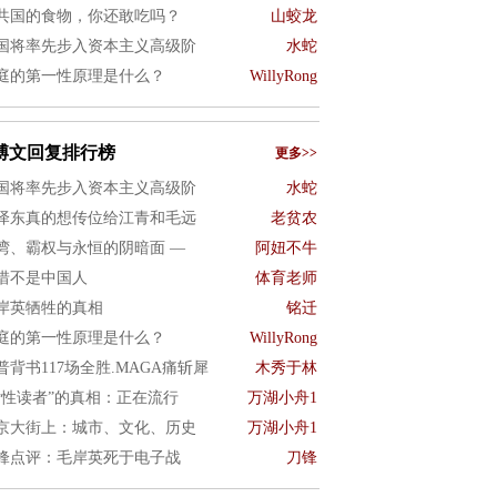
共国的食物，你还敢吃吗？
山蛟龙
国将率先步入资本主义高级阶
水蛇
庭的第一性原理是什么？
WillyRong
博文回复排行榜
更多>>
国将率先步入资本主义高级阶
水蛇
泽东真的想传位给江青和毛远
老贫农
湾、霸权与永恒的阴暗面 —
阿妞不牛
惜不是中国人
体育老师
岸英牺牲的真相
铭迁
庭的第一性原理是什么？
WillyRong
普背书117场全胜.MAGA痛斩犀
木秀于林
女性读者”的真相：正在流行
万湖小舟1
京大街上：城市、文化、历史
万湖小舟1
锋点评：毛岸英死于电子战
刀锋