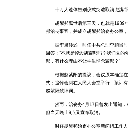
十万人遗体告别仪式突遭取消 赵紫阳
胡耀邦离世后第三天，也就是1989年
邦治丧事宜，并成立胡耀邦治丧办公室，
据李肃转述，时任中共总理李鹏当时问
回答：“不就是悼念胡耀邦吗？我们党的
邦，有什么理由不让学生悼念耀邦？”
根据赵紫阳的提议，会议原本确定在4月
式；追悼会则在人民大会堂举行，预计有
赵紫阳致悼词。
然而，治丧办4月17日曾发出通知，
但当天晚上9点又宣布取消。
时任胡耀邦治丧办公室新闻组工作人员