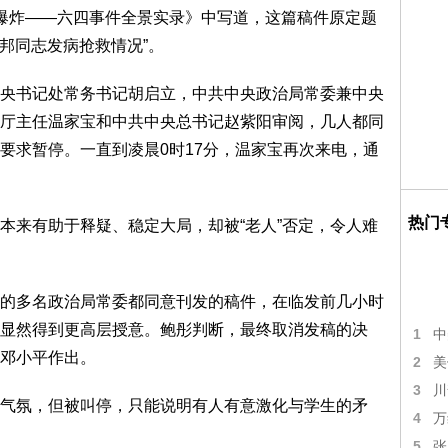
爆炸——六四事件全景实录》中写道，这篇稿件原定题
耀邦同志发病抢救情况”。
书记处常务书记胡启立，中共中央政治局常委兼中央
厅主任温家宝和中共中央总书记赵紫阳审阅，几人都同
要求暂停。一直到凌晨0时17分，温家宝再次来电，通
热门
来有助于释疑、稳定大局，却被“老人”否定，令人难
多名政治局常委都同意刊发的稿件，在临发前几小时
显然得到更高层授意。鲍彤判断，最终取消发稿的决
1
中
邓小平作出。
2
美
3
川
氛，但被叫停，只能说明有人有意激化与学生的矛
4
万
5
张