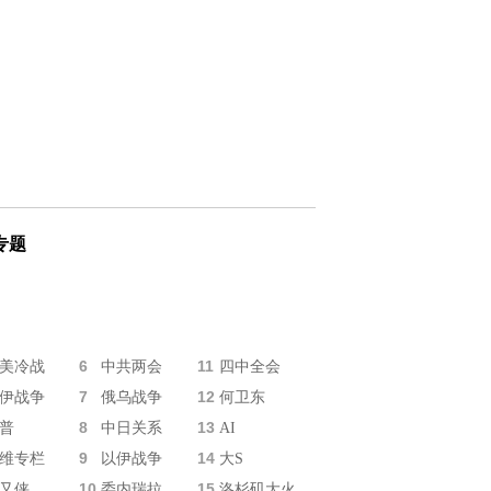
专题
6
11
美冷战
中共两会
四中全会
7
12
伊战争
俄乌战争
何卫东
8
13
普
中日关系
AI
9
14
维专栏
以伊战争
大S
10
15
又侠
委内瑞拉
洛杉矶大火