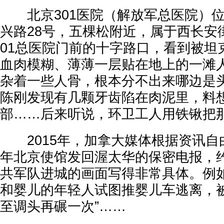
北京301医院（解放军总医院）位
兴路28号，五棵松附近，属于西长安
01总医院门前的十字路口，看到被坦
血肉模糊、薄薄一层贴在地上的一滩
杂着一些人骨，根本分不出来哪边是
陈刚发现有几颗牙齿陷在肉泥里，料
部……后来听说，环卫工人用铁锹把
2015年，加拿大媒体根据资讯自由
年北京使馆发回渥太华的保密电报，
共军队进城的画面写得非常具体。例如
和婴儿的年轻人试图推婴儿车逃离，
至调头再碾一次”……