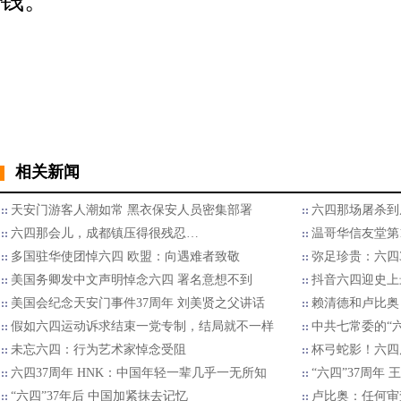
钱。
相关新闻
天安门游客人潮如常 黑衣保安人员密集部署
六四那场屠杀到
六四那会儿，成都镇压得很残忍…
温哥华信友堂第
多国驻华使团悼六四 欧盟：向遇难者致敬
弥足珍贵：六四
美国务卿发中文声明悼念六四 署名意想不到
抖音六四迎史上
美国会纪念天安门事件37周年 刘美贤之父讲话
赖清德和卢比奥
假如六四运动诉求结束一党专制，结局就不一样
中共七常委的“
未忘六四：行为艺术家悼念受阻
杯弓蛇影！六四周
六四37周年 HNK：中国年轻一辈几乎一无所知
“六四”37周年
“六四”37年后 中国加紧抹去记忆
卢比奥：任何审