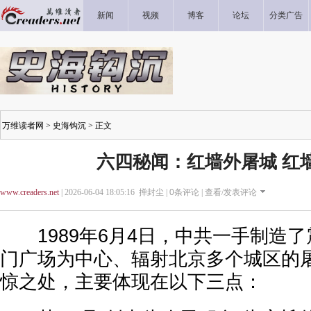
新闻
视频
博客
论坛
分类广告
万维读者网
>
史海钩沉
> 正文
六四秘闻：红墙外屠城 红
www.creaders.net
| 2026-06-04 18:05:16 掸封尘 |
0
条评论 |
查看/发表评论
1989年6月4日，中共一手制造了
门广场为中心、辐射北京多个城区的
惊之处，主要体现在以下三点：