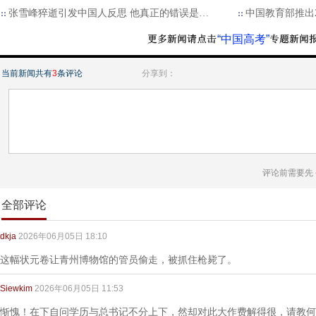
张雪峰猝逝引发中国人反思 他真正的错误是…
中国教育部推出
“中国高考”
当前新闻共有
3
条评论
分享到：
评论前需要先
全部评论
dkja
2026年06月05日 18:10
这幅状元卷让青州博物馆的管员偷走，被抓住枪毙了。
Siewkim
2026年06月05日 11:53
惭愧！在下自问学历与总书记不分上下，然却对此大作费解得很，请教何