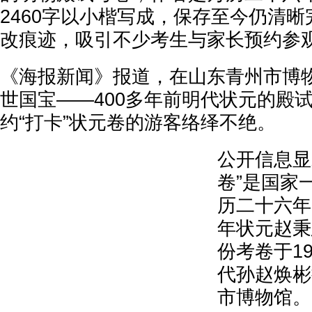
2460字以小楷写成，保存至今仍清
改痕迹，吸引不少考生与家长预约参
《海报新闻》报道，在山东青州市博
世国宝——400多年前明代状元的殿
约“打卡”状元卷的游客络绎不绝。
公开信息显
卷”是国家
历二十六年
年状元赵秉
份考卷于19
代孙赵焕彬
市博物馆。