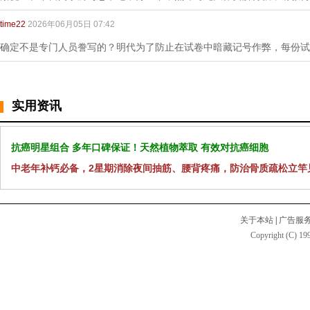
time22
2026年06月05日 07:42
确定不是专门人员誊写的？明代为了防止在试卷中暗藏记号作弊，每份试
实用资讯
抗癌明星组合 多年口碑保证！天然植物萃取 有效对抗癌细胞
中老年补钙必备，2星期消除夜间抽筋、腰背疼痛，防治骨质疏松立竿
关于本站
|
广告服
Copyright (C) 199