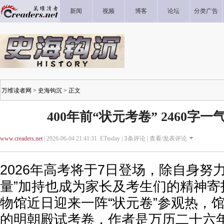
新闻
视频
博客
论坛
分类广告
万维读者网
>
史海钩沉
> 正文
400年前“状元考卷” 2460字
www.creaders.net
| 2026-06-04 21:41:31 ETtoday |
3
条评论 |
查看/发表评论
2026年高考将于7日登场，除自身努
量”加持也成为家长及考生们的精神寄
物馆近日迎来一阵“状元卷”参观热，馆
的明朝殿试考卷，作者是万历二十六