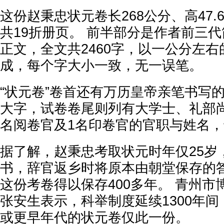
这份赵秉忠状元卷长268公分、高47
共19折册页。 前半部分是作者前三
正文，全文共2460字，以一公分左
成，每个字大小一致，无一误笔。
“状元卷”卷首还有万历皇帝亲笔书写的
大字，试卷卷尾则列有大学士、礼部
名阅卷官及1名印卷官的官职与姓名
据了解，赵秉忠考取状元时年仅25岁
书，辞官返乡时将原本由朝堂保存的
这份考卷得以保存400多年。 青州
张安生表示，科举制度延续1300年
或更早年代的状元卷仅此一份。