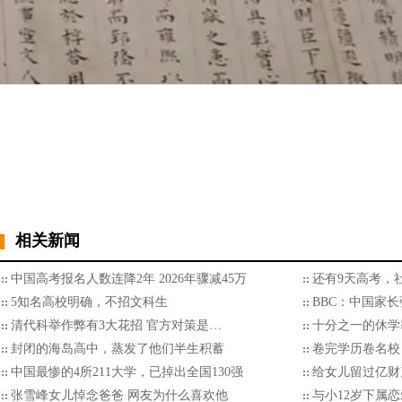
相关新闻
中国高考报名人数连降2年 2026年骤减45万
还有9天高考，
5知名高校明确，不招文科生
BBC：中国家
清代科举作弊有3大花招 官方对策是…
十分之一的休学
封闭的海岛高中，蒸发了他们半生积蓄
卷完学历卷名校
中国最惨的4所211大学，已掉出全国130强
给女儿留过亿财
张雪峰女儿悼念爸爸 网友为什么喜欢他
与小12岁下属