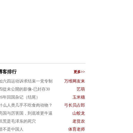
博客排行
更多>>
如六四运动诉求结束一党专制
万维网友来
四從未公開的影像-已封存30
艺萌
026年回国杂记（结尾）
玉米穗
什么人类几乎不吃食肉动物？
弓长贝占郎
亮国与厉害国，到底谁更牛逼
山蛟龙
饥荒是毛泽东的死穴
老贫农
惜不是中国人
体育老师