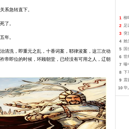
关系急转直下。
1
柳
死了。
2
足
3
突
五年。
4
她
5
国
治清洗，即重元之乱，十香词案，耶律浚案，这三次动
6
世
祚帝即位的时候，环顾朝堂，已经没有可用之人，辽朝
7
曝
8
下
9
震
10
华