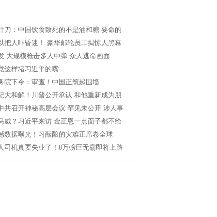
叶刀：中国饮食致死的不是油和糖 要命的
以把人吓昏迷！ 豪华邮轮员工揭惊人黑幕
发 大规模枪击多人中弹 众人逃命画面
竟这样堵习近平的嘴
务院下令：审查！中国正筑起围墙
纪大和解！川普公开承认 和他重新成为朋
中共召开神秘高层会议 罕见未公开 涉人事
马威？习近平来访 金正恩一点面子都不给
撼数据曝光！习酝酿的灾难正席卷全球
人司机真要失业了！8万磅巨无霸即将上路