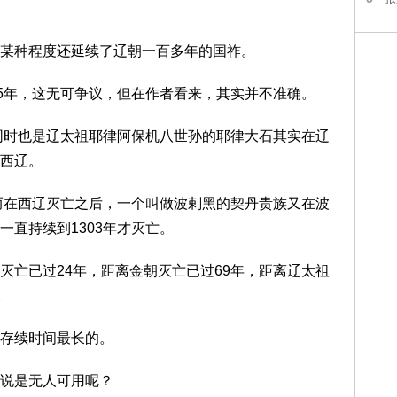
某种程度还延续了辽朝一百多年的国祚。
25年，这无可争议，但在作者看来，其实并不准确。
，同时也是辽太祖耶律阿保机八世孙的耶律大石其实在辽
西辽。
，而在西辽灭亡之后，一个叫做波剌黑的契丹贵族又在波
直持续到1303年才灭亡。
灭亡已过24年，距离金朝灭亡已过69年，距离辽太祖
。
存续时间最长的。
说是无人可用呢？