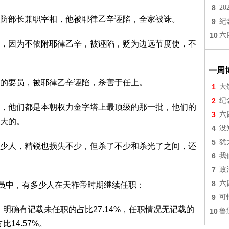
8
2
防部长兼职宰相，他被耶律乙辛诬陷，全家被诛。
9
纪
10
六
，因为不依附耶律乙辛，被诬陷，贬为边远节度使，不
一周
的要员，被耶律乙辛诬陷，杀害于任上。
1
大
2
纪
，他们都是本朝权力金字塔上最顶级的那一批，他们的
3
六
大的。
4
没
5
犹
少人，精锐也损失不少，但杀了不少和杀光了之间，还
6
我
7
政
8
六
官员中，有多少人在天祚帝时期继续任职：
9
可
，明确有记载未任职的占比27.14%，任职情况无记载的
10
鲁
比14.57%。