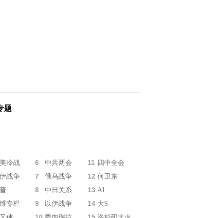
专题
6
11
美冷战
中共两会
四中全会
7
12
伊战争
俄乌战争
何卫东
8
13
普
中日关系
AI
9
14
维专栏
以伊战争
大S
10
15
又侠
委内瑞拉
洛杉矶大火