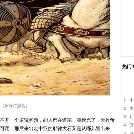
热门
1
中
（阿骨打起兵）
2
美
3
川
不开一个逻辑问题，能人都在道宗一朝死光了，天祚帝
4
万
可用，那后来出走中亚的耶律大石又是从哪儿冒出来
5
张