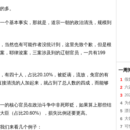
的多。
一个基本事实，那就是，道宗一朝的政治清洗，规模到
，当然也有可能作者没统计到，这里先致个歉，但是根
案，耶律浚案，三案涉及到的辽朝官员，一共有199
一周
有四十人，占比20.10%，被贬谪，流放，免官的有
1
假
到直接清洗的人加起来，就占到了总人数的四成，而能够
2
六
3
2
4
为
一的核心官员在政治斗争中非死即贬，如果算上那些结
5
漂
臣（占比20.60%），损失比例还要更高。
6
大
7
可
我们来看几个例子：