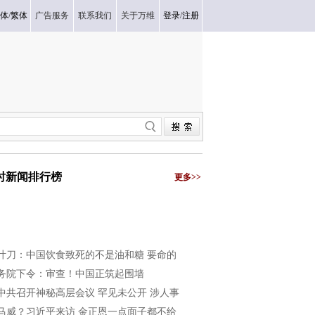
体
/
繁体
广告服务
联系我们
关于万维
登录
/
注册
小时新闻排行榜
更多>>
叶刀：中国饮食致死的不是油和糖 要命的
务院下令：审查！中国正筑起围墙
中共召开神秘高层会议 罕见未公开 涉人事
马威？习近平来访 金正恩一点面子都不给