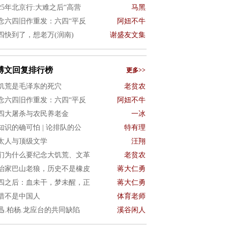
025年北京行:大难之后“高营
马黑
念六四旧作重发：六四“平反
阿妞不牛
四快到了，想老万(润南)
谢盛友文集
博文回复排行榜
更多>>
饥荒是毛泽东的死穴
老贫农
念六四旧作重发：六四“平反
阿妞不牛
四大屠杀与农民养老金
一冰
知识的确可怕 | 论排队的公
特有理
太人与顶级文学
汪翔
们为什么要纪念大饥荒、文革
老贫农
治家巴山老狼，历史不是橡皮
蒋大仁勇
四之后：血未干，梦未醒，正
蒋大仁勇
惜不是中国人
体育老师
迅.柏杨.龙应台的共同缺陷
溪谷闲人