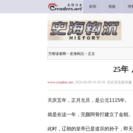
新闻
视频
博
万维读者网
>
史海钩沉
> 正文
25
www.creaders.net
| 2026-06-08 16:29:58 历史其实挺有趣 
天庆五年，正月元旦，是公元1115年。
就是在这一年，完颜阿骨打建立了金朝。
此时，辽朝的皇帝已是道宗的孙子，即天