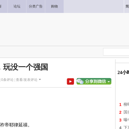
客
论坛
分类广告
购物
简
年，玩没一个强国
24
|
0
条评论 |
查看/发表评论
1
柳
2
国
3
曝
祚帝耶律延禧。
4
下