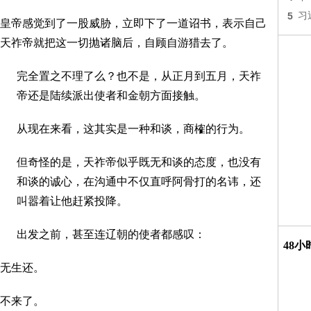
5
习
皇帝感觉到了一股威胁，立即下了一道诏书，表示自己
天祚帝就把这一切抛诸脑后，自顾自游猎去了。
完全置之不理了么？也不是，从正月到五月，天祚
帝还是陆续派出使者和金朝方面接触。
从现在来看，这其实是一种和谈，商榷的行为。
但奇怪的是，天祚帝似乎既无和谈的态度，也没有
和谈的诚心，在沟通中不仅直呼阿骨打的名讳，还
叫嚣着让他赶紧投降。
出发之前，甚至连辽朝的使者都感叹：
48
无生还。
不来了。