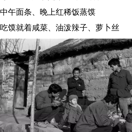
中午面条、晚上红稀饭蒸馍
吃馍就着咸菜、油泼辣子、萝卜丝