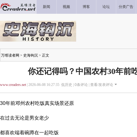
新闻
视频
博客
论坛
分类广告
万维读者网
>
史海钩沉
> 正文
你还记得吗？中国农村30年前
www.creaders.net
| 2026-06-08 16:27:35 侃历史 |
0
条评论 |
查看/发表评论
30年前邓州农村吃饭真实场景还原
在过去无论是男女老少
都喜欢端着碗蹲在一起吃饭