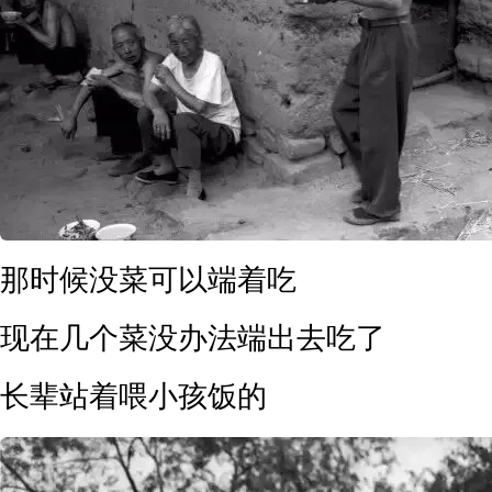
那时候没菜可以端着吃
现在几个菜没办法端出去吃了
长辈站着喂小孩饭的