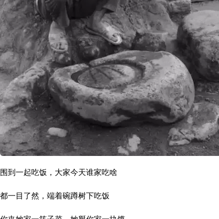
围到一起吃饭，大家今天谁家吃啥
都一目了然，端着碗蹲树下吃饭