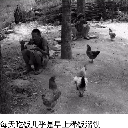
每天吃饭几乎是早上稀饭溜馍