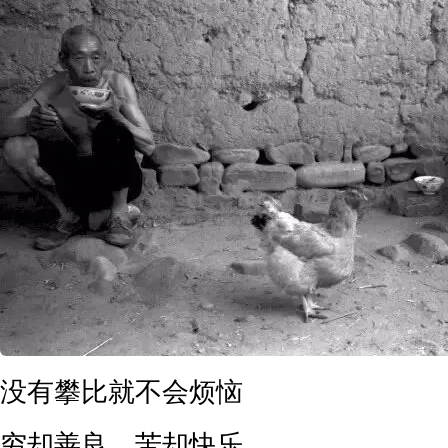
没有攀比就不会烦恼
穷却善良，苦却快乐