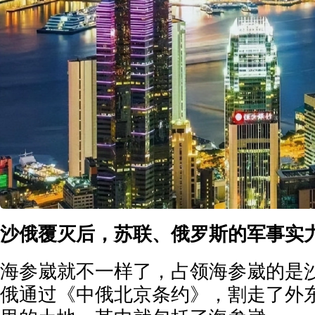
沙俄覆灭后，苏联、俄罗斯的军事实
海参崴就不一样了，占领海参崴的是沙
俄通过《中俄北京条约》，割走了外东