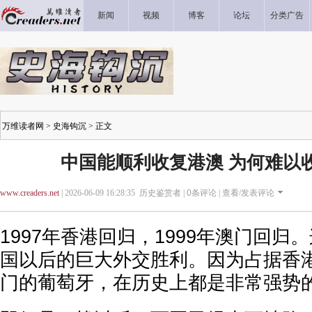
新闻
视频
博客
论坛
分类广告
万维读者网
>
史海钩沉
> 正文
中国能顺利收复港澳 为何难以
www.creaders.net
| 2026-06-09 16:28:35 历史鉴赏者 |
0
条评论 |
查看/发表评论
1997年香港回归，1999年澳门回归
国以后的巨大外交胜利。因为占据香
门的葡萄牙，在历史上都是非常强势