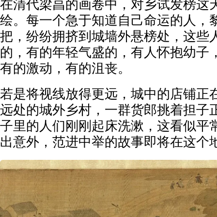
在清代梁亯的画卷中，对乡试发榜这
绘。每一个急于知道自己命运的人，
把，纷纷拥挤到城墙外悬榜处，这些
的，有的年轻气盛的，有人怀抱幼子
有的激动，有的沮丧。
若是将视线放得更远，城中的店铺正
远处的城外乡村，一群货郎挑着担子
子里的人们刚刚起床洗漱，这看似平
出意外，范进中举的故事即将在这个