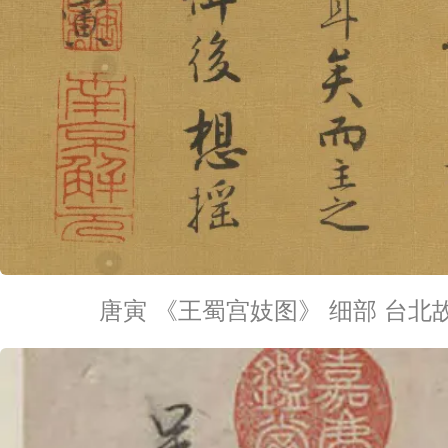
唐寅 《王蜀宫妓图》 细部 台北