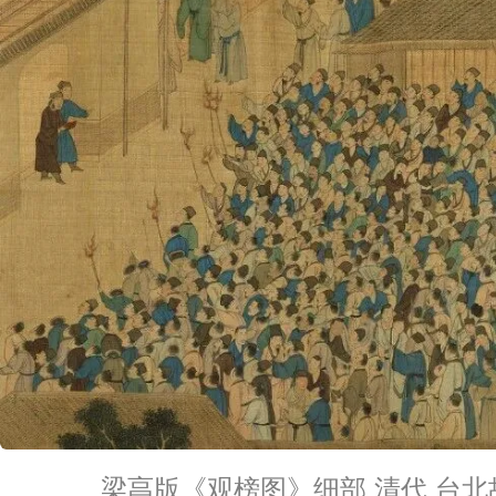
梁亯版《观榜图》细部 清代 台