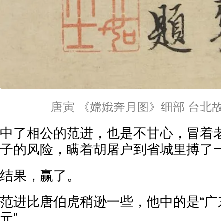
唐寅 《嫦娥奔月图》细部 台北
中了相公的范进，也是不甘心，冒着
子的风险，瞒着胡屠户到省城里搏了
结果，赢了。
范进比唐伯虎稍逊一些，他中的是“广
元”。