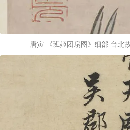
唐寅 《班姬团扇图》细部 台北