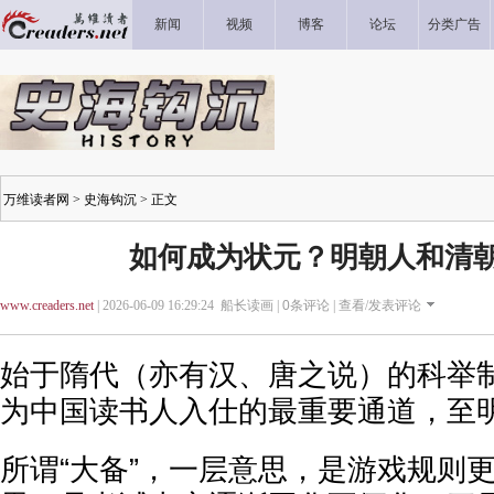
新闻
视频
博客
论坛
分类广告
万维读者网
>
史海钩沉
> 正文
如何成为状元？明朝人和清
www.creaders.net
| 2026-06-09 16:29:24 船长读画 |
0
条评论 |
查看/发表评论
始于隋代（亦有汉、唐之说）的科举
为中国读书人入仕的最重要通道，至
所谓“大备”，一层意思，是游戏规则