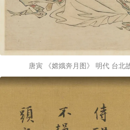
唐寅 《嫦娥奔月图》 明代 台北