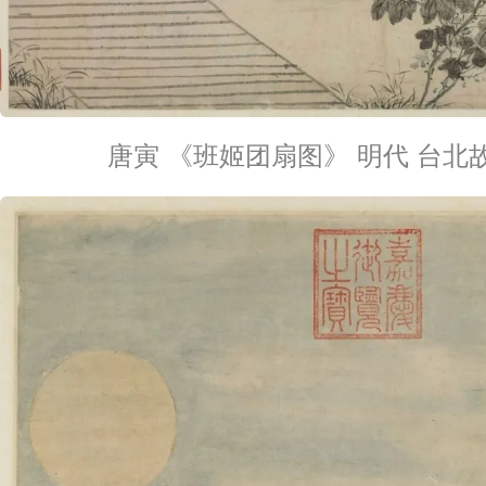
唐寅 《班姬团扇图》 明代 台北