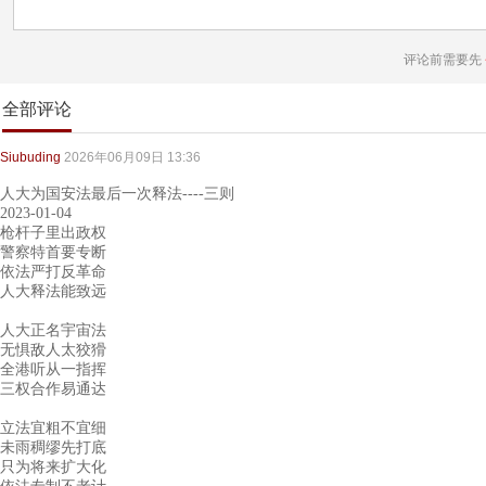
评论前需要先
全部评论
Siubuding
2026年06月09日 13:36
人大为国安法最后一次释法----三则
2023-01-04
枪杆子里出政权
警察特首要专断
依法严打反革命
人大释法能致远
人大正名宇宙法
无惧敌人太狡猾
全港听从一指挥
三权合作易通达
立法宜粗不宜细
未雨稠缪先打底
只为将来扩大化