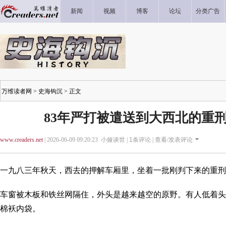
新闻
视频
博客
论坛
分类广告
万维读者网
>
史海钩沉
> 正文
83年严打被遣送到大西北的重刑
www.creaders.net
| 2026-06-09 09:20:23 小娅谈世 |
1
条评论 |
查看/发表评论
一九八三年秋天，西去的押解车厢里，坐着一批刚判下来的重刑
车窗被木板和铁丝网隔住，外头是越来越空的原野。有人低着头
棉袄内袋。