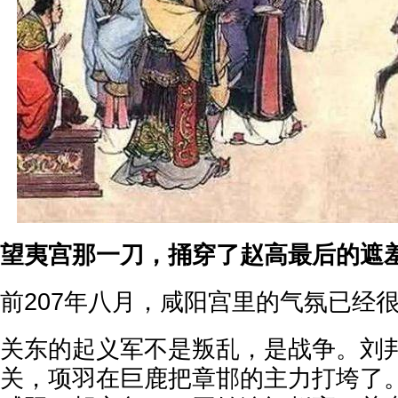
望夷宫那一刀，捅穿了赵高最后的遮
前207年八月，咸阳宫里的气氛已经
关东的起义军不是叛乱，是战争。刘
关，项羽在巨鹿把章邯的主力打垮了