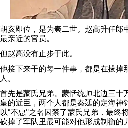
胡亥即位，是为秦二世。赵高升任郎
最亲近的官员。
但赵高没有止步于此。
他接下来干的每一件事，都是在拔掉
人。
首先是蒙氏兄弟。蒙恬统帅北边三十
皇的近臣，两个人都是秦廷的定海神
以"不忠"之名囚禁了蒙氏兄弟，最终
砍掉了军队里最可能对他形成制衡的