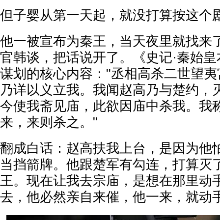
但子婴从第一天起，就没打算按这个
他一被宣布为秦王，当天夜里就找来
官韩谈，把话说开了。《史记·秦始皇
谋划的核心内容："丞相高杀二世望夷
乃详以义立我。我闻赵高乃与楚约，
今使我斋见庙，此欲因庙中杀我。我
来，来则杀之。"
翻成白话：赵高扶我上台，是因为他
当挡箭牌。他跟楚军有勾连，打算灭
王。现在让我去宗庙，是想在那里动
去，他必然亲自来催，他一来，就动