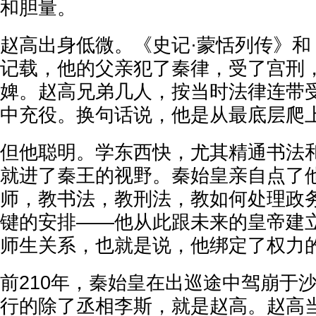
和胆量。
赵高出身低微。《史记·蒙恬列传》和
记载，他的父亲犯了秦律，受了宫刑
婢。赵高兄弟几人，按当时法律连带
中充役。换句话说，他是从最底层爬
但他聪明。学东西快，尤其精通书法
就进了秦王的视野。秦始皇亲自点了
师，教书法，教刑法，教如何处理政务
键的安排——他从此跟未来的皇帝建
师生关系，也就是说，他绑定了权力
前210年，秦始皇在出巡途中驾崩于
行的除了丞相李斯，就是赵高。赵高