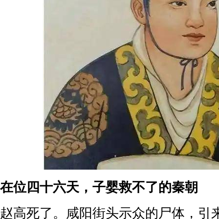
在位四十六天，子婴救不了的秦朝
赵高死了。咸阳街头示众的尸体，引