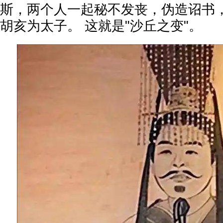
斯，两个人一起秘不发丧，伪造诏书
胡亥为太子。 这就是"沙丘之变"。