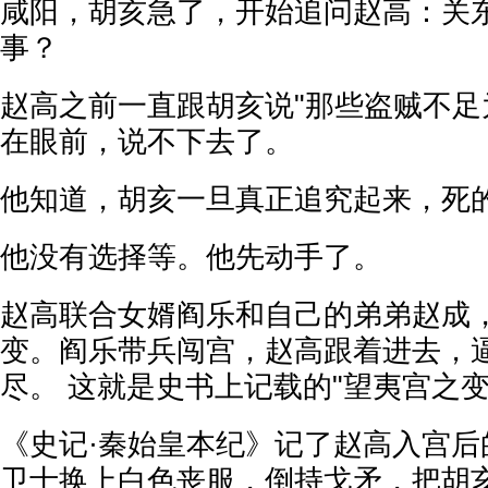
咸阳，胡亥急了，开始追问赵高：关
事？
赵高之前一直跟胡亥说"那些盗贼不足
在眼前，说不下去了。
他知道，胡亥一旦真正追究起来，死
他没有选择等。他先动手了。
赵高联合女婿阎乐和自己的弟弟赵成
变。阎乐带兵闯宫，赵高跟着进去，
尽。 这就是史书上记载的"望夷宫之变
《史记·秦始皇本纪》记了赵高入宫后
卫士换上白色丧服，倒持戈矛，把胡