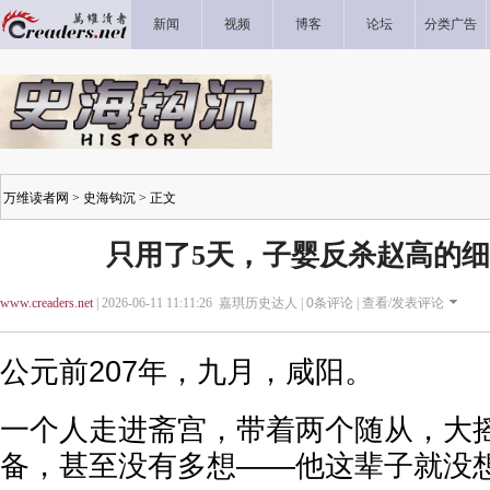
新闻
视频
博客
论坛
分类广告
万维读者网
>
史海钩沉
> 正文
只用了5天，子婴反杀赵高的
www.creaders.net
| 2026-06-11 11:11:26 嘉琪历史达人 |
0
条评论 |
查看/发表评论
公元前207年，九月，咸阳。
一个人走进斋宫，带着两个随从，大
备，甚至没有多想——他这辈子就没