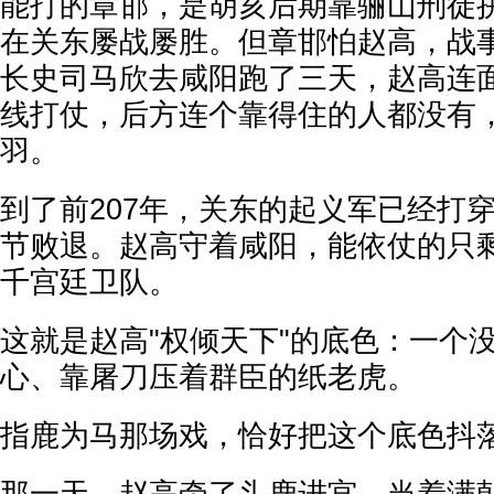
能打的章邯，是胡亥后期靠骊山刑徒
在关东屡战屡胜。但章邯怕赵高，战
长史司马欣去咸阳跑了三天，赵高连
线打仗，后方连个靠得住的人都没有
羽。
到了前207年，关东的起义军已经打
节败退。赵高守着咸阳，能依仗的只
千宫廷卫队。
这就是赵高"权倾天下"的底色：一个
心、靠屠刀压着群臣的纸老虎。
指鹿为马那场戏，恰好把这个底色抖