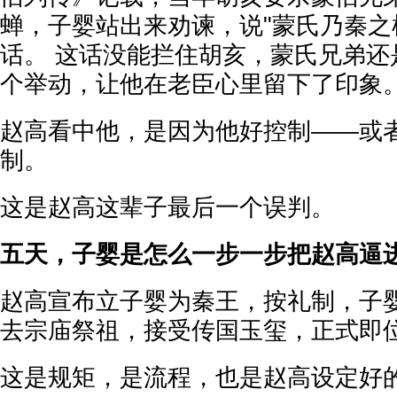
蝉，子婴站出来劝谏，说"蒙氏乃秦之
话。 这话没能拦住胡亥，蒙氏兄弟还
个举动，让他在老臣心里留下了印象
赵高看中他，是因为他好控制——或
制。
这是赵高这辈子最后一个误判。
五天，子婴是怎么一步一步把赵高逼
赵高宣布立子婴为秦王，按礼制，子
去宗庙祭祖，接受传国玉玺，正式即
这是规矩，是流程，也是赵高设定好