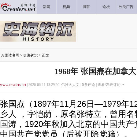
新闻
视频
博客
论坛
分类广告
万维读者网
>
史海钩沉
> 正文
1968年 张国焘在加拿
www.creaders.net
| 2026-06-11 13:29:50 尔雅大人文 |
5
条评论 |
查看/发表评论
张国焘（1897年11月26日—1979年
乡人 ，字恺荫，原名张特立，曾用名
国涛，1920年秋加入北京的中国共
中国共产党党员（后被开除党籍）。