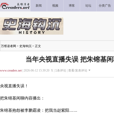
新闻
视频
博客
论坛
分类广告
万维读者网
>
史海钩沉
> 正文
当年央视直播失误 把朱镕基
www.creaders.net
| 2026-06-12 15:39:20 X |
1
条评论 |
查看/发表评论
央视直播失误！
把朱镕基闲聊内容播出：
朱镕基抱怨被李鹏霸凌：把我当赵紫阳……