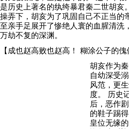
是历史上著名的纨绔暴君秦二世胡亥。
操弄下，胡亥为了巩固自己不正当的
至亲手足展开了惨绝人寰的血腥清洗
万劫不复的深渊。
【成也赵高败也赵高！ 糊涂公子的傀
胡亥作为秦
自幼深受溺
风范，更生
度。 历史
后，恶作剧
的鞋子踢得
皇位无缘的