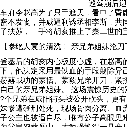
巡驾崩后迎
车府令赵高为了只手遮天，看中了昏
密不发丧，并威逼利诱丞相李斯，共
子扶苏，一手将胡亥推上了秦二世的
【惨绝人寰的清洗！ 亲兄弟姐妹沦刀
登基后的胡亥内心极度心虚，在赵高
下，他决定采用最铁血的手段翦除异己
赫赫战功的蒙恬、蒙毅兄弟开刀，紧
自己的亲兄弟姐妹。 这场震惊历史的
2个兄弟在咸阳街头被公开砍头，更有
妹惨遭碾刑处死，现场骨肉分离、血流
子公主也被逼自尽，唯有公子高眼见