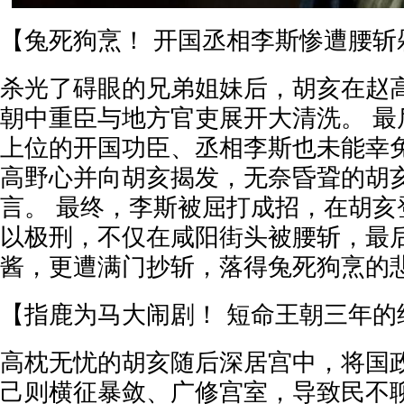
【兔死狗烹！ 开国丞相李斯惨遭腰斩
杀光了碍眼的兄弟姐妹后，胡亥在赵
朝中重臣与地方官吏展开大清洗。 最
上位的开国功臣、丞相李斯也未能幸免
高野心并向胡亥揭发，无奈昏聓的胡
言。 最终，李斯被屈打成招，在胡亥
以极刑，不仅在咸阳街头被腰斩，最
酱，更遭满门抄斩，落得兔死狗烹的
【指鹿为马大闹剧！ 短命王朝三年的
高枕无忧的胡亥随后深居宫中，将国
己则横征暴敛、广修宫室，导致民不