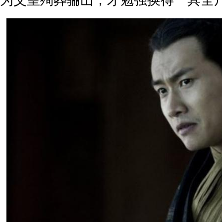
为父皇殉葬骊山，才勉强换得一具全