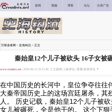
新闻
视频
博客
论坛
分类广告
万维读者网
>
史海钩沉
> 正文
秦始皇12个儿子被砍头 16子女被
www.creaders.net
| 2026-06-12 16:15:40 三立新闻 |
1
条评论 |
查看/发表评论
在中国历史的长河中，皇位争夺往往
大秦帝国历史上的这场宫廷屠杀，其
人。 历史记载，秦始皇12个儿子被砍
女儿被碾死，全是他干的。 这个下狠