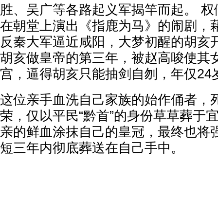
胜、吴广等各路起义军揭竿而起。 权
在朝堂上演出《指鹿为马》的闹剧，藉
反秦大军逼近咸阳，大梦初醒的胡亥
胡亥做皇帝的第三年，被赵高唆使其
宫，逼得胡亥只能抽剑自刎，年仅24
这位亲手血洗自己家族的始作俑者，
荣，仅以平民“黔首”的身份草草葬于
亲的鲜血涂抹自己的皇冠，最终也将
短三年内彻底葬送在自己手中。