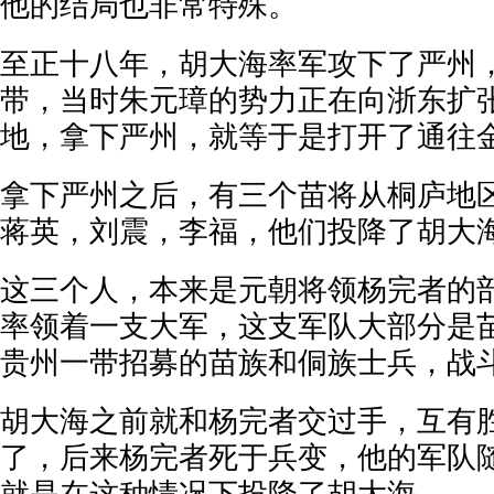
他的结局也非常特殊。
至正十八年，胡大海率军攻下了严州
带，当时朱元璋的势力正在向浙东扩
地，拿下严州，就等于是打开了通往
拿下严州之后，有三个苗将从桐庐地
蒋英，刘震，李福，他们投降了胡大
这三个人，本来是元朝将领杨完者的
率领着一支大军，这支军队大部分是
贵州一带招募的苗族和侗族士兵，战
胡大海之前就和杨完者交过手，互有
了，后来杨完者死于兵变，他的军队