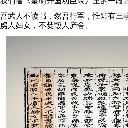
我们看《皇明开国功臣录》里的一段
吾武人不读书，然吾行军，惟知有三
虏人妇女，不焚毁人庐舍。