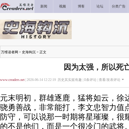
新闻
视频
博客
论坛
分类广告
万维读者网
>
史海钩沉
> 正文
因为太强，所以死
www.creaders.net
| 2026-06-14 12:22:19 历史其实挺有趣 |
0
条评论 |
查看/发表评论
元末明初，群雄逐鹿，猛将如云，徐
骁勇善战，非常能打，李文忠智力值
防守，可以说那一时期将星璀璨，很
的不是他们，而是一个很冷门的武将