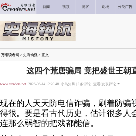
新闻
视频
博客
论坛
分类广告
万维读者网
>
史海钩沉
> 正文
这四个荒唐骗局 竟把盛世王朝
www.creaders.net
| 2026-06-14 12:20:48 小岛知风 |
1
条评论 |
查看/发表评论
现在的人天天防电信诈骗，刷着防骗
得很。要是看古代历史，估计很多人
连那么弱智的把戏都能信。