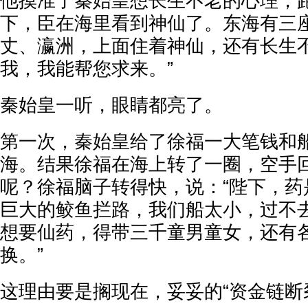
他摸准了秦始皇想长生不老的心理，跑
下，臣在海里看到神仙了。东海有三
丈、瀛洲，上面住着神仙，还有长生
我，我能帮您求来。”
秦始皇一听，眼睛都亮了。
第一次，秦始皇给了徐福一大笔钱和
海。结果徐福在海上转了一圈，空手
呢？徐福脑子转得快，说：“陛下，药
巨大的鲛鱼拦路，我们船太小，过不
想要仙药，得带三千童男童女，还有
换。”
这理由要是搁现在，妥妥的“资金链断