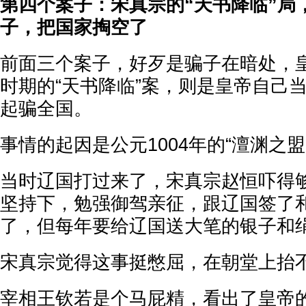
第四个案子：宋真宗的“天书降临”局
子，把国家掏空了
前面三个案子，好歹是骗子在暗处，
时期的“天书降临”案，则是皇帝自己
起骗全国。
事情的起因是公元1004年的“澶渊之盟
当时辽国打过来了，宋真宗赵恒吓得
坚持下，勉强御驾亲征，跟辽国签了
了，但每年要给辽国送大笔的银子和
宋真宗觉得这事挺憋屈，在朝堂上抬
宰相王钦若是个马屁精，看出了皇帝