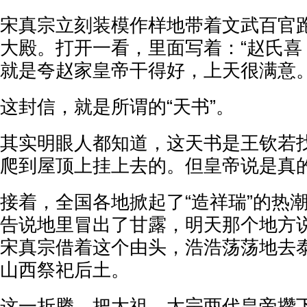
宋真宗立刻装模作样地带着文武百官
大殿。打开一看，里面写着：“赵氏喜
就是夸赵家皇帝干得好，上天很满意
这封信，就是所谓的“天书”。
其实明眼人都知道，这天书是王钦若
爬到屋顶上挂上去的。但皇帝说是真
接着，全国各地掀起了“造祥瑞”的热
告说地里冒出了甘露，明天那个地方
宋真宗借着这个由头，浩浩荡荡地去
山西祭祀后土。
这一折腾，把太祖、太宗两代皇帝攒