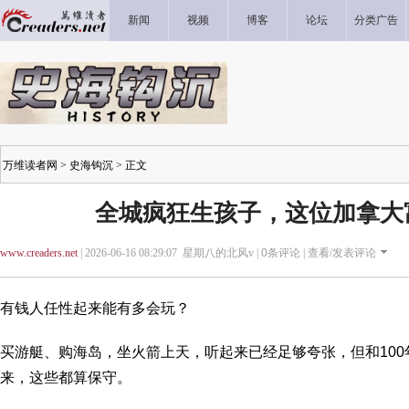
新闻
视频
博客
论坛
分类广告
万维读者网
>
史海钩沉
> 正文
全城疯狂生孩子，这位加拿大
www.creaders.net
| 2026-06-16 08:29:07 星期八的北风v |
0
条评论 |
查看/发表评论
有钱人任性起来能有多会玩？
买游艇、购海岛，坐火箭上天，听起来已经足够夸张，但和10
来，这些都算保守。