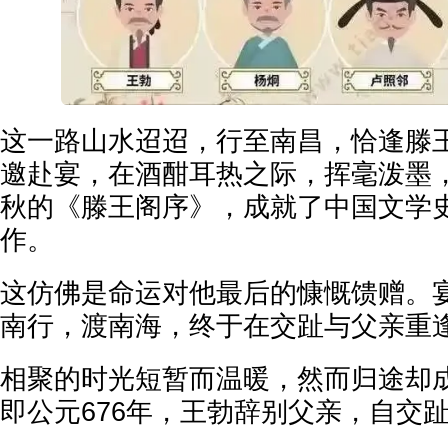
这一路山水迢迢，行至南昌，恰逢滕
邀赴宴，在酒酣耳热之际，挥毫泼墨
秋的《滕王阁序》，成就了中国文学
作。
这仿佛是命运对他最后的慷慨馈赠。
南行，渡南海，终于在交趾与父亲重
相聚的时光短暂而温暖，然而归途却
即公元676年，王勃辞别父亲，自交