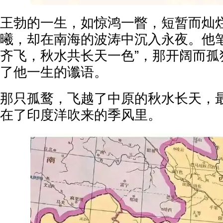
王勃的一生，如惊鸿一瞥，短暂而灿
曦，却在南海的波涛中沉入永夜。他笔
齐飞，秋水共长天一色”，那开阔而孤
了他一生的谶语。
那只孤鹜，飞越了中原的秋水长天，
在了印度洋吹来的季风里。