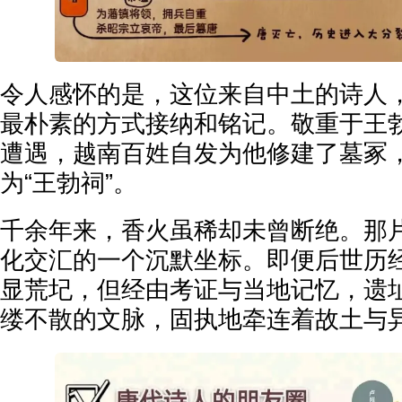
令人感怀的是，这位来自中土的诗人
最朴素的方式接纳和铭记。敬重于王
遭遇，越南百姓自发为他修建了墓冢
为“王勃祠”。
千余年来，香火虽稀却未曾断绝。那
化交汇的一个沉默坐标。即便后世历
显荒圮，但经由考证与当地记忆，遗
缕不散的文脉，固执地牵连着故土与