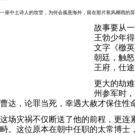
一座中土诗人的坟茔，为何会孤悬海外，留在那片蕉风椰雨的异
故事要从一
王勃少年得
文字《檄英
朝廷，触怒
王府，仕途
更大的劫难
州参军时，
曹达，论罪当死，幸遇大赦才保住性
这场灾祸不仅断送了他的前程，更连
畤。这位原本在朝中任职的太常博士