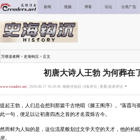
新闻
视频
博客
论坛
分类广告
万维读者网
>
史海钩沉
> 正文
初唐大诗人王勃 为何葬在
www.creaders.net
| 2026-06-17 16:20:46 翰林冷知识 |
0
条评论 |
查看/发表评论
提起王勃，人们总会想到那篇千古绝唱《滕王阁序》。“落霞与
此一句，便足以让初唐四杰之首的才名震烁古今。
然而鲜为人知的是，这位流星般划过文学天空的天才，他的长眠
岸。