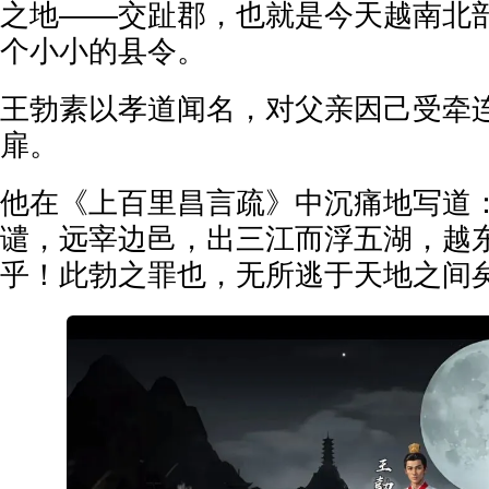
之地——交趾郡，也就是今天越南北
个小小的县令。
王勃素以孝道闻名，对父亲因己受牵
扉。
他在《上百里昌言疏》中沉痛地写道：
谴，远宰边邑，出三江而浮五湖，越
乎！此勃之罪也，无所逃于天地之间矣