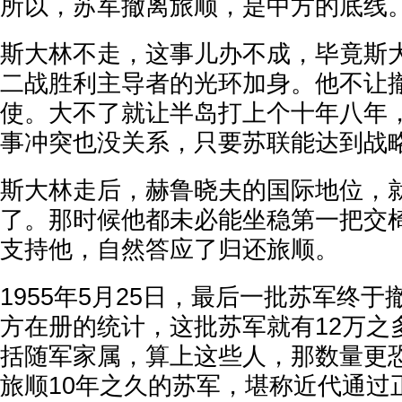
所以，苏军撤离旅顺，是中方的底线
斯大林不走，这事儿办不成，毕竟斯
二战胜利主导者的光环加身。他不让
使。大不了就让半岛打上个十年八年
事冲突也没关系，只要苏联能达到战
斯大林走后，赫鲁晓夫的国际地位，
了。那时候他都未必能坐稳第一把交
支持他，自然答应了归还旅顺。
1955年5月25日，最后一批苏军终
方在册的统计，这批苏军就有12万之
括随军家属，算上这些人，那数量更
旅顺10年之久的苏军，堪称近代通过