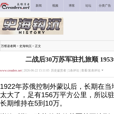
新闻
视频
博客
论坛
分类广告
万维读者网
>
史海钩沉
> 正文
二战后30万苏军驻扎旅顺 195
www.creaders.net
| 2026-06-22 15:11:05 历史鉴赏者 |
1
条评论 |
查看/发表评论
1922年苏俄控制外蒙以后，长期在
太大了，足有156万平方公里，所以
长期维持在5到10万。