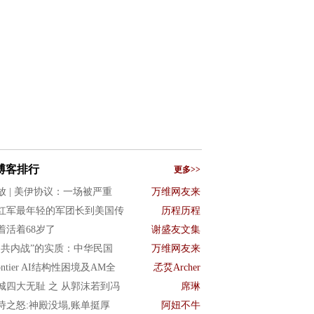
博客排行
更多>>
放 | 美伊协议：一场被严重
万维网友来
红军最年轻的军团长到美国传
历程历程
着活着68岁了
谢盛友文集
国共内战”的实质：中华民国
万维网友来
ontier AI结构性困境及AM全
孞烎Archer
城四大无耻 之 从郭沫若到冯
席琳
诗之怒:神殿没塌,账单挺厚
阿妞不牛