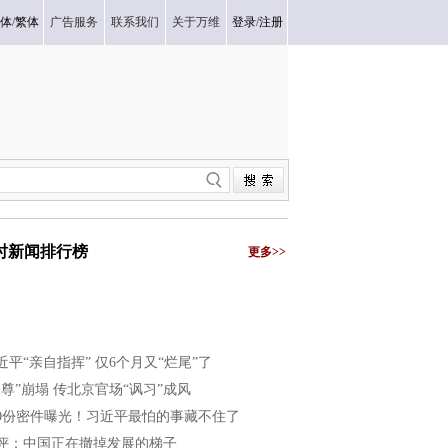
体
/
繁体
广告服务
联系我们
关于万维
登录
/
注册
小时新闻排行榜
更多>>
近平“亲自指挥” 仅6个月又“烂尾”了
一尊”崩塌 传北京官场“讽习”成风
40份密件曝光！习近平最怕的事藏不住了
评：中国正在撤掉发展的梯子