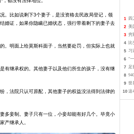
个，都没有法律地位。
况。比如说剩下3个妻子，是没资格去民政局登记，领
1
四
结婚证，如果你隐瞒已婚状态，强行带着剩下的妻子去
2
美
3
穷
4
比
的。明面上给莫斯科面子，当然要处罚，但实际上也就
5
习
6
“
7
足
是有继承权的。其他妻子以及他们所生的孩子，没有继
8
9
9
世
纷，法院只认可原配，其他妻子的权益没法得到法律的
10
这
妻多妾制。妻子只有一位，小妾却能有好几个。毕竟小
家产继承人。