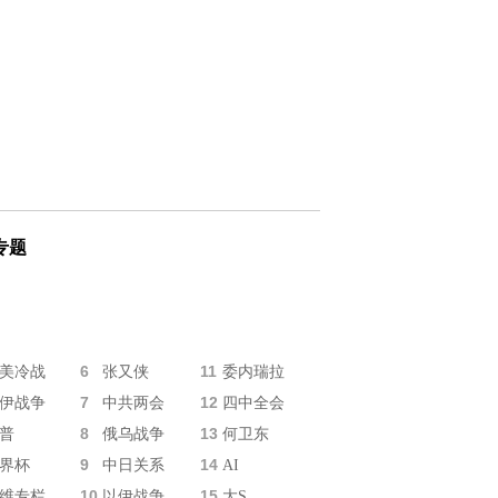
专题
6
11
美冷战
张又侠
委内瑞拉
7
12
伊战争
中共两会
四中全会
8
13
普
俄乌战争
何卫东
9
14
界杯
中日关系
AI
10
15
维专栏
以伊战争
大S