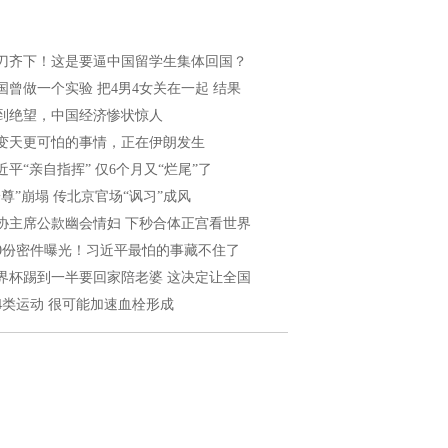
刀齐下！这是要逼中国留学生集体回国？
国曾做一个实验 把4男4女关在一起 结果
到绝望，中国经济惨状惊人
变天更可怕的事情，正在伊朗发生
近平“亲自指挥” 仅6个月又“烂尾”了
一尊”崩塌 传北京官场“讽习”成风
协主席公款幽会情妇 下秒合体正宫看世界
40份密件曝光！习近平最怕的事藏不住了
界杯踢到一半要回家陪老婆 这决定让全国
4类运动 很可能加速血栓形成