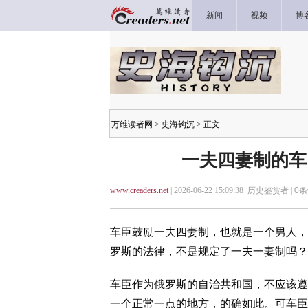
新闻
视频
博
万维读者网
>
史海钩沉
> 正文
一夫四妻制的车
www.creaders.net
| 2026-06-22 15:09:38 历史鉴赏者 |
0
条
车臣鼓励一夫四妻制，也就是一个男人，
罗斯的法律，不是规定了一夫一妻制吗？
车臣作为俄罗斯的自治共和国，不应该遵
一个正常一点的地方，的确如此。可车臣