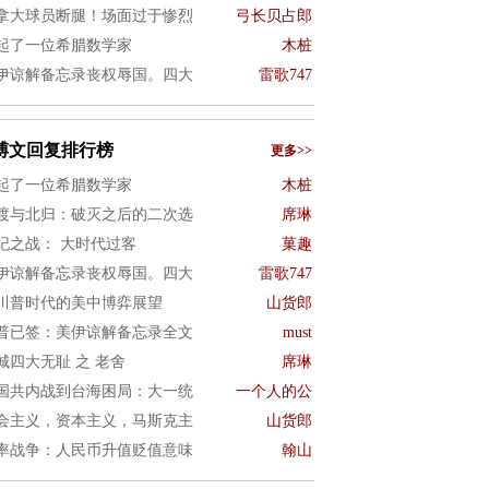
拿大球员断腿！场面过于惨烈
弓长贝占郎
起了一位希腊数学家
木桩
伊谅解备忘录丧权辱国。四大
雷歌747
博文回复排行榜
更多>>
起了一位希腊数学家
木桩
渡与北归：破灭之后的二次选
席琳
纪之战： 大时代过客
菓趣
伊谅解备忘录丧权辱国。四大
雷歌747
川普时代的美中博弈展望
山货郎
普已签：美伊谅解备忘录全文
must
城四大无耻 之 老舍
席琳
国共内战到台海困局：大一统
一个人的公
会主义，资本主义，马斯克主
山货郎
率战争：人民币升值贬值意味
翰山