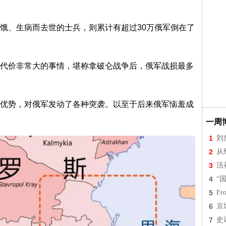
饿、生病而去世的士兵，则累计有超过30万俄军倒在了
代价非常大的事情，堪称拿破仑战争后，俄军战损最多
优势，对俄军发动了各种突袭。以至于后来俄军恼羞成
一周
1
刘
2
从
3
活
4
“
5
Fr
6
京
7
史