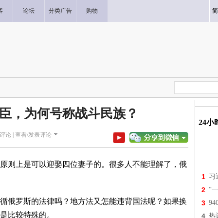
客
论坛
分类广告
购物
简
臣，为何号称战斗民族？
24
评论 |
查看/发表评论
原则上是可以迎娶四位妻子的。很多人不能理解了，俄
1
习
2
“
循俄罗斯的法律吗？地方法又怎能违背国法呢？如果换
3
9
是比较特殊的。
4
热