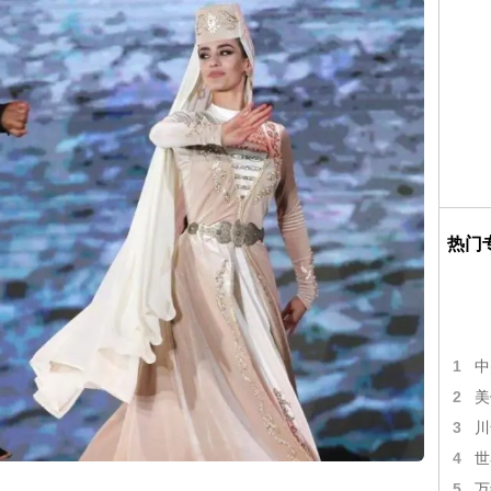
热门
1
中
2
美
3
川
4
世
5
万