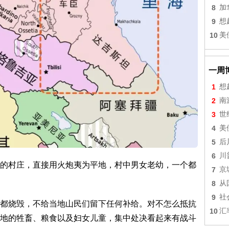
8
加
9
想
10
美
一周
1
想
2
南
3
世
4
美
5
后
6
川
的村庄，直接用火炮夷为平地，村中男女老幼，一个都
7
京
8
从
9
社
都烧毁，不给当地山民们留下任何补给。对不怎么抵抗
10
汇
地的牲畜、粮食以及妇女儿童，集中处决看起来有战斗