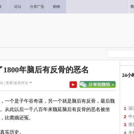
客
论坛
分类广告
购物
简
1800年脑后有反骨的恶名
24
论 |
查看/发表评论
，一个是子午谷奇谋，另一个就是脑后有反骨，最后魏
1
深
。从此以后一千八百年来魏延脑后有反骨的恶名被坐
2
中
，比窦娥还冤。
3
突
真实历史。
4
全