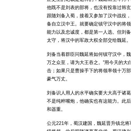
他既不是刘表的部将，也没有投靠过韩玄
跟随刘备入蜀，接着又参加了汉中战役，
备自立汉中王。就要确定镇守汉中的将领
能力以及忠诚度，都是第一人选。但刘备
太守，将汉中的军政大权全部交给魏延。
刘备当着群臣问魏延将如何镇守汉中，魏
万之众至，请为大王吞之。”用今天的大
击；如果只是曹操手下的将领率领十万部
豪气万丈。
刘备识人用人的水平确实要大大高于诸葛
不是纯粹嘴炮，他确实也有这能力。此后
和器重。
公元221年，蜀汉建国，魏延晋升镇北