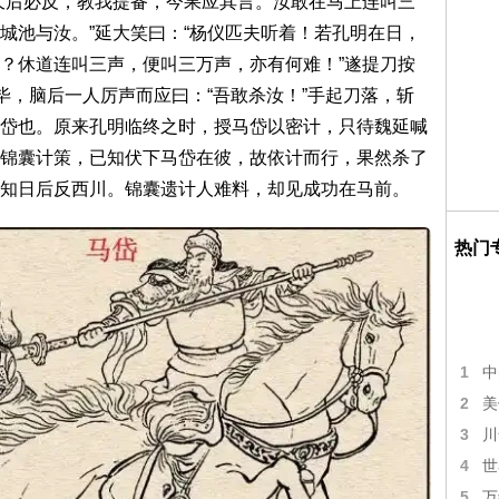
久后必反，教我提备，今果应其言。汝敢在马上连叫三
城池与汝。”延大笑曰：“杨仪匹夫听着！若孔明在日，
？休道连叫三声，便叫三万声，亦有何难！”遂提刀按
毕，脑后一人厉声而应曰：“吾敢杀汝！”手起刀落，斩
岱也。原来孔明临终之时，授马岱以密计，只待魏延喊
锦囊计策，已知伏下马岱在彼，故依计而行，果然杀了
知日后反西川。锦囊遗计人难料，却见成功在马前。
热门
1
中
2
美
3
川
4
世
5
万