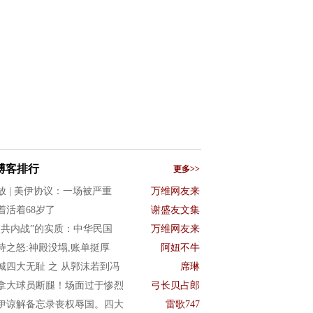
博客排行
更多>>
放 | 美伊协议：一场被严重
万维网友来
着活着68岁了
谢盛友文集
国共内战”的实质：中华民国
万维网友来
诗之怒:神殿没塌,账单挺厚
阿妞不牛
城四大无耻 之 从郭沫若到冯
席琳
拿大球员断腿！场面过于惨烈
弓长贝占郎
伊谅解备忘录丧权辱国。四大
雷歌747