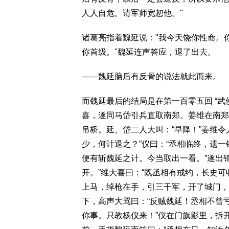
人人自危。请军师宽恕他。"
诸葛亮指着魏延说："我今天饶你性命。
你首级。"魏延连声答应，退了出去。
——魏延脑后有反骨的说法就此而来。
而魏延最后的结局是在第一百零五回 “武
喜，遂同马岱引兵直取南郑。姜维在南郑
吊桥。延、岱二人大叫：“早降！”姜维
少，何计退之？”仪曰：“丞相临终，遗
便有斩魏延之计。今当取出一看。”遂出
开。”维大喜曰：“既丞相有戒约，长史
上马，绰枪在手，引三千军，开了城门，
下，高声大骂曰：“反贼魏延！丞相不曾
你事。只教杨仪来！”仪在门旗影里，拆