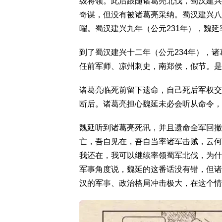
级将领。此后跟随诸葛亮北伐，蜀汉建兴
奇谋，但没有被诸葛亮采纳。蜀汉建兴八
曜。蜀汉建兴九年（公元231年），魏
到了蜀汉建兴十二年（公元234年），
任前军师、凉州刺史，南郑侯，假节。是
诸葛亮临死前留下遗命，自己死后军权交
断后。诸葛亮担心魏延未必会听从命令，
魏延听到诸葛亮死讯，并且遗命全军回撤
亡，吾自见在，吾自当率诸军击贼，云何
我还在，我可以继续率领蜀军北伐，为什
军事角度说，魏延的这番话没有错，但诸
汉的军事、政治格局冲击极大，在这个情