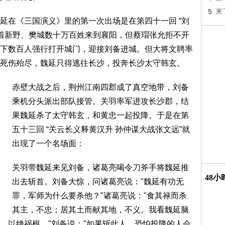
5
来
延在《三国演义》里的第一次出场是在第四十一回 “刘
带着新野、樊城数十万百姓来到襄阳，但蔡瑁张允拒不开
下数百人强行打开城门，迎接刘备进城。但大将文聘率
死伤殆尽，魏延只得逃往长沙，投奔长沙太守韩玄。
赤壁大战之后，荆州江南四郡成了真空地带，刘备
乘机分头派出部队接管。关羽率军进攻长沙郡，结
果魏延杀了太守韩玄，和黄忠一起投降。于是在第
五十三回 “关云长义释黄汉升 孙仲谋大战张文远”就
出现了一个名场面：
关羽带魏延来见刘备，诸葛亮喝令刀斧手将魏延推
48
出去斩首。刘备大惊，问诸葛亮说："魏延有功无
罪，军师为什么要杀他？"诸葛亮说："食其禄而杀
其主，不忠；居其土而献其地，不义。我看魏延脑
，以绝祸根。"刘备说："如果斩此人，恐怕投降的人会