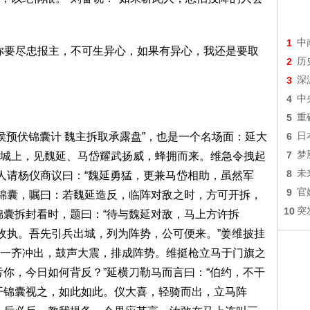
1
中
你要尽忠报主，不可生异心，如果有异心，我还是要取
2
历
3
深
4
中
5
重
侯预伏锦囊计 魏主拆取承露盘”，也是一个名场面：延大
6
日
7
梦
城上，见魏延、马岱耀武扬威，蜂拥而来。维急令拽起
8
未
令人请杨仪商议曰：“魏延勇猛，更兼马岱相助，虽然军
9
官
一锦囊，嘱曰：若魏延造反，临阵对敌之时，方可开拆，
10
突
锦囊拆封看时，题曰：“待与魏延对敌，马上方许拆
可收执。吾先引兵出城，列为阵势，公可便来。”姜维披挂
一齐冲出，鼓声大震，排成阵势。维挺枪立马于门旗之
亏你，今日如何背反？”延横刀勒马而言曰：“伯约，不干
开锦囊视之，如此如此。仪大喜，轻骑而出，立马阵