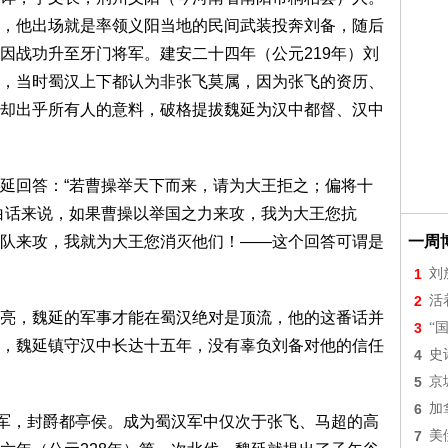
，他出场就是率领义阳当地的民间武装投奔刘备，随后
因战功升至牙门将军。建安二十四年（公元219年）刘
，当时蜀汉上下都认为非张飞莫属，因为张飞的资历、
却出乎所有人的意料，破格提拔魏延为汉中都督、汉中
延回答：“若曹操举天下而来，请为大王拒之；偏将十
白话来说，如果曹操以举国之力来攻，我为大王您抗
一周
队来攻，我就为大王您消灭他们！——这个回答可谓是
1
刘
2
活
亮，魏延的军事才能在蜀汉绝对是顶流，他的这番话并
3
“
，魏延镇守汉中长达十五年，没有辜负刘备对他的信任
4
史
5
京
6
加
将军，封爵都亭侯。成为蜀汉军中仅次于张飞、马超的高
7
美