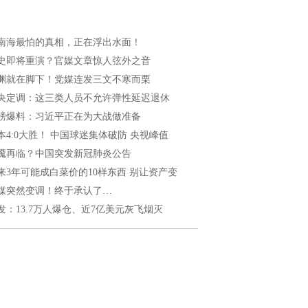
南海最怕的真相，正在浮出水面！
史即将重演？官媒文章惊人弦外之音
渊就在脚下！党媒连发三文不寒而栗
央定调：这三类人员不允许弹性延迟退休
磅爆料：习近平正在为大战做准备
本4:0大胜！ 中国球迷集体破防 央视峰值
魇再临？中国突发新冠肺炎公告
来3年可能成白菜价的10样东西 别让资产变
媒突然变调！终于承认了…
发：13.7万人爆仓、近7亿美元灰飞烟灭