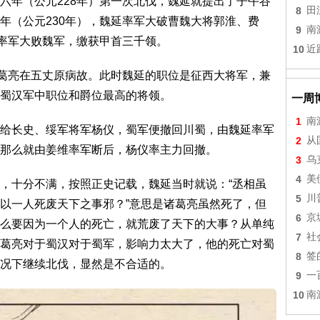
六年（公元228年）第一次北伐，魏延就提出了子午谷
8
田
年（公元230年），魏延率军大破曹魏大将郭淮、费
9
南
延率军大败魏军，缴获甲首三千领。
10
近
诸葛亮在五丈原病故。此时魏延的职位是征西大将军‌，兼
蜀汉军中职位和爵位最高的将领。
一周
1
南
给长史、绥军将军杨仪，蜀军便撤回川蜀，由魏延率军
2
从
那么就由姜维率军断后，杨仪率主力回撤。
3
乌
4
美
，十分不满，按照正史记载，魏延当时就说：“丞相虽
5
川
以一人死废天下之事邪？”意思是诸葛亮虽然死了，但
6
京
么要因为一个人的死亡，就荒废了天下的大事？从单纯
7
社
葛亮对于蜀汉对于蜀军，影响力太大了，他的死亡对蜀
8
签
况下继续北伐，显然是不合适的。
9
一
10
南