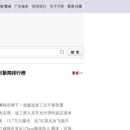
体
/
繁体
广告服务
联系我们
关于万维
登录
/
注册
小时新闻排行榜
更多>>
渊就在脚下！党媒连发三文不寒而栗
央定调：这三类人员不允许弹性延迟退休
发：13.7万人爆仓、近7亿美元灰飞烟灭
红婵留长发近170cm颜值惊人 网友：这脸..