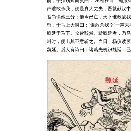
前，手指魏延而笑曰：“丞相在日，知汝
声谁敢杀我，便是真大丈夫，吾就献汉中
吾尚惧他三分；他今已亡，天下谁敢敌我
辔，于马上大叫曰：“谁敢杀我？”一声未
魏延于马下。众皆骇然。斩魏延者，乃马
叫时，便出其不意斩之。当日，杨仪读罢
魏延。后人有诗曰：诸葛先机识魏延，已