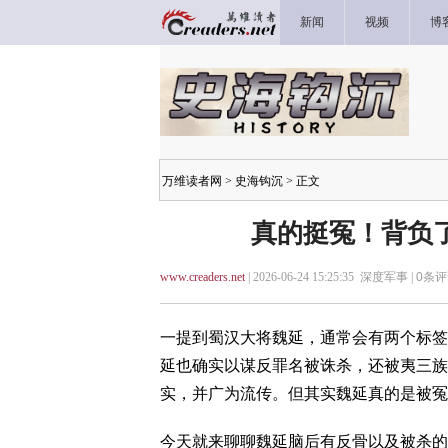
新闻
视频
博
万维读者网
>
史海钩沉
> 正文
真的挺冤！背负了
www.creaders.net
| 2026-06-24 15:25:35 深度军事 |
0
条评
一提到蜀汉大将魏延，通常会有两个标签
延也确实以谋反罪名被诛杀，还被夷三族
实，并广为流传。但其实魏延真的是被冤
今天就来聊聊魏延脑后有反骨以及被杀的