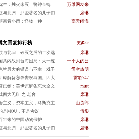
沈生：烛火未灭，警钟长鸣 -
万维网友来
渡与北归：那些著名的儿子们
席琳
距离看小留：怪物一种
高天阔海
博文回复排行榜
更多>>
渡与北归：破灭之后的二次选
席琳
国共内战到台海困局：大一统
一个人的公
克兰最大的错误与不幸：戏子
司空杰明
伊谅解备忘录丧权辱国。四大
雷歌747
普已签：美伊谅解备忘录全文
must
城四大无耻 之 老舍
席琳
会主义，资本主义，马斯克主
山货郎
的是MOU，不是协议
倩影
百年来的中国动物保护
席琳
渡与北归：那些著名的儿子们
席琳