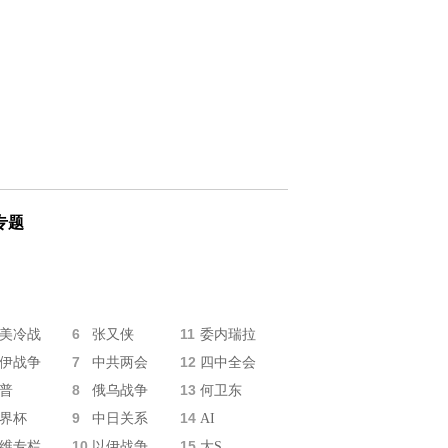
专题
6
11
美冷战
张又侠
委内瑞拉
7
12
伊战争
中共两会
四中全会
8
13
普
俄乌战争
何卫东
9
14
界杯
中日关系
AI
10
15
维专栏
以伊战争
大S