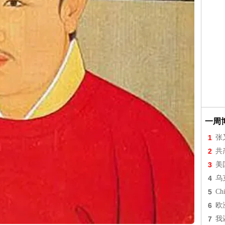
一周
1
张
2
共
3
美
4
乌
5
Chi
6
欧
7
我