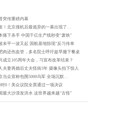
普突传重磅内幕
发！北京撞机后最诡异的一幕出现了…
本痛下杀手 中国千亿生产线秒变“废铁”
波未平一波又起 国航基地惊现“反习传单
肥肉还伤血管，多名院士呼吁趁早撤下餐桌
共成立105周年大会，习宣布改革结束？
人夫妻再婚后丈夫怪病3年 摄像头拍下惊人
京当众宣称包围5000乌军 全场沉默…
20对0！美众议院全票通过一项决议
国最大沙漠发洪水 这世界越来越“古怪”