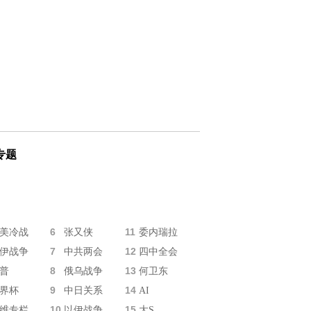
专题
6
11
美冷战
张又侠
委内瑞拉
7
12
伊战争
中共两会
四中全会
8
13
普
俄乌战争
何卫东
9
14
界杯
中日关系
AI
10
15
维专栏
以伊战争
大S