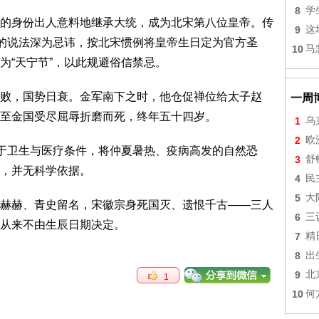
8
学
的身份出人意料地继承大统，成为北宋第八位皇帝。传
9
这
”的说法深为忌讳，按北宋惯例将皇帝生日定为官方圣
10
马
为“天宁节”，以此规避俗信禁忌。
败，国势日衰。金军南下之时，他仓促禅位给太子赵
一周
至金国受尽屈辱折磨而死，终年五十四岁。
1
乌
2
欧
限于卫生与医疗条件，将仲夏暑热、疫病高发的自然恐
3
舒
，并无科学依据。
4
民
5
大
赫赫、青史留名，宋徽宗身死国灭、遗恨千古——三人
6
三
从来不由生辰日期决定。
7
精
8
出
9
北
1
10
何