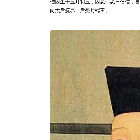
佶因生于五月初五，因忌讳恶日俗信，自
向太后抚养，后受封端王。