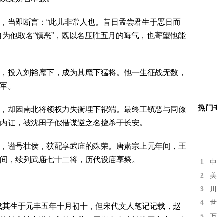
，当即断言：“此儿非常人也。昔日孟尝君生于恶日而
自为他取名“镇恶”，既以名压胜五月的晦气，也寄望他能
，投入刘裕麾下，成为其麾下猛将。他一生征战无数，
军。
热门
，却因南北将领权力失衡埋下祸端。最终王镇恶与同僚
内讧，被沈田子假借谋逆之名擅杀于长安。
，谥号壮侯，获配享武庙的殊荣。唐肃宗上元年间，王
间，续列武庙七十二将，历代设庙享祭。
1
中
2
美
3
川
4
世
载其生于元丰五年十月初十，但宋代文人笔记记载，赵
5
万