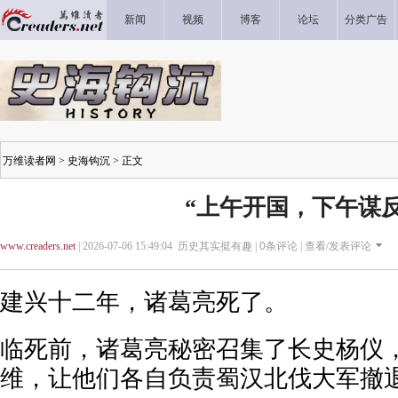
新闻
视频
博客
论坛
分类广告
万维读者网
>
史海钩沉
> 正文
“上午开国，下午谋反
www.creaders.net
| 2026-07-06 15:49:04 历史其实挺有趣 |
0
条评论 |
查看/发表评论
建兴十二年，诸葛亮死了。
临死前，诸葛亮秘密召集了长史杨仪
维，让他们各自负责蜀汉北伐大军撤