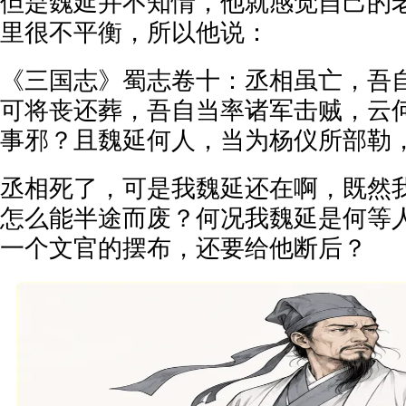
但是魏延并不知情，他就感觉自己的
里很不平衡，所以他说：
《三国志》蜀志卷十：丞相虽亡，吾
可将丧还葬，吾自当率诸军击贼，云
事邪？且魏延何人，当为杨仪所部勒
丞相死了，可是我魏延还在啊，既然
怎么能半途而废？何况我魏延是何等
一个文官的摆布，还要给他断后？