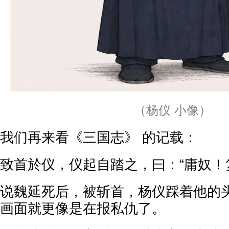
（杨仪 小像）
我们再来看《三国志》 的记载：
致首於仪，仪起自踏之，曰：“庸奴！
说魏延死后，被斩首，杨仪踩着他的
画面就更像是在报私仇了。