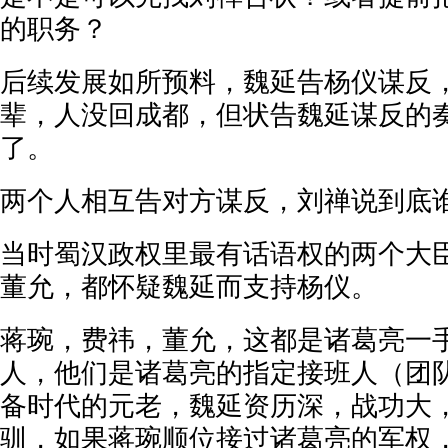
的职务？
后续发展如所预料，魏延告杨仪谋反
辈，人没回成都，但状告魏延谋反的
了。
两个人相互告对方谋反，刘禅说到底
当时蜀汉政权里最有话语权的两个大
董允，都怀疑魏延而支持杨仪。
蒋琬，费祎，董允，这都是诸葛亮一
人，他们是诸葛亮的指定接班人（团
备时代的元老，魏延资历深，战功大
驯，如果蒋琬顺位接过诸葛亮的军权