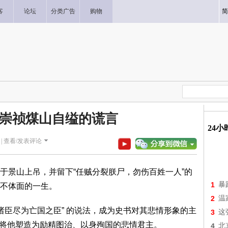
客
论坛
分类广告
购物
简
崇祯煤山自缢的谎言
24
|
查看/发表评论
于景山上吊，并留下“任贼分裂朕尸，勿伤百姓一人”的
1
暴
不体面的一生。
2
温
诸臣尽为亡国之臣” 的说法，成为史书对其悲情形象的主
3
这
，将他塑造为励精图治、以身殉国的悲情君主。
4
北