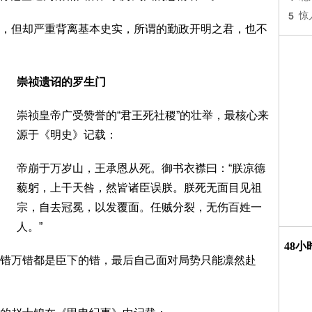
5
惊
，但却严重背离基本史实，所谓的勤政开明之君，也不
崇祯遗诏的罗生门
崇祯皇帝广受赞誉的“君王死社稷”的壮举，最核心来
源于《明史》记载：
帝崩于万岁山，王承恩从死。御书衣襟曰：“朕凉德
藐躬，上干天咎，然皆诸臣误朕。朕死无面目见祖
宗，自去冠冕，以发覆面。任贼分裂，无伤百姓一
人。”
48
错万错都是臣下的错，最后自己面对局势只能凛然赴