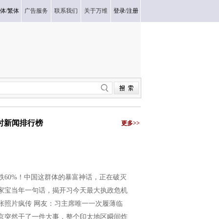
体
/
繁体
广告服务
联系我们
关于万维
登录
/
注册
小时新闻排行榜
更多>>
跌60%！中国这群体的暴富神话，正在破灭
家宝当年一句话，揭开习今天最大执政危机
张照片疯传 网友：习主席唯一一次履薄临
京突然干了一件大事，整个印太地区瞬间炸