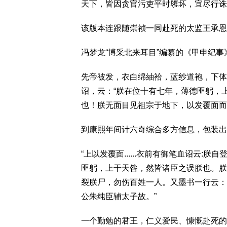
天下，皆因贪官污吏平时隳坏，宜尽行诛
该版本连跟随崇祯一同赴死的太监王承恩
冯梦龙“博采北来耳目”编纂的《甲申纪事
先帝被发，衣白绵紬袷，蓝纱道袍，下体
诏，云：“朕在位十有七年，薄德匪躬，
也！朕无面目见祖宗于地下，以发覆面而
到康熙年间计六奇综合多方信息，包装出
“上以发覆面......衣前有御笔血诏云
匪躬，上干天咎，然皆诸臣之误朕也。朕
裂朕尸，勿伤百姓一人。又墨书一行云：
公朱纯臣辅太子故。”
一个勤勉的君王，仁义爱民、慷慨赴死的