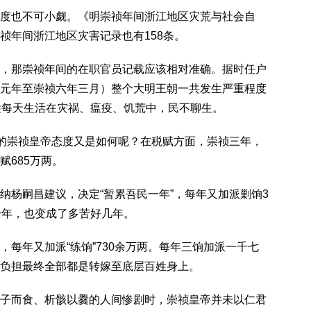
度也不可小觑。《明崇祯年间浙江地区灾荒与社会自
祯年间浙江地区灾害记录也有158条。
，那崇祯年间的在职官员记载应该相对准确。据时任户
元年至崇祯六年三月）整个大明王朝一共发生严重程度
姓每天生活在灾祸、瘟疫、饥荒中，民不聊生。
”的崇祯皇帝态度又是如何呢？在税赋方面，崇祯三年，
赋685万两。
纳杨嗣昌建议，决定“暂累吾民一年”，每年又加派剿饷3
一年，也变成了多苦好几年。
每年又加派“练饷”730余万两。每年三饷加派一千七
负担最终全部都是转嫁至底层百姓身上。
子而食、析骸以爨的人间惨剧时，崇祯皇帝并未以仁君