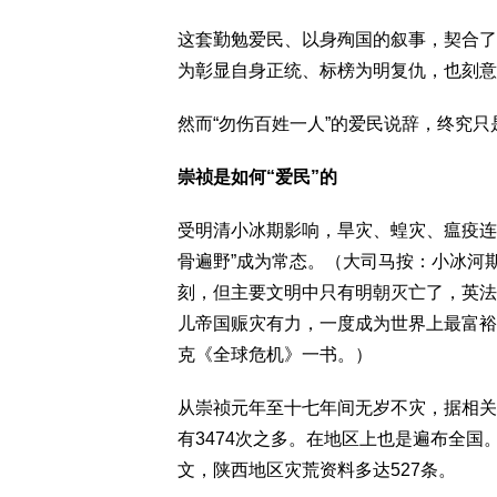
这套勤勉爱民、以身殉国的叙事，契合了
为彰显自身正统、标榜为明复仇，也刻意
然而“勿伤百姓一人”的爱民说辞，终究
崇祯是如何“爱民”的
受明清小冰期影响，旱灾、蝗灾、瘟疫连
骨遍野”成为常态。（大司马按：小冰河
刻，但主要文明中只有明朝灭亡了，英法
儿帝国赈灾有力，一度成为世界上最富裕
克《全球危机》一书。）
从崇祯元年至十七年间无岁不灾，据相关
有3474次之多。在地区上也是遍布全
文，陕西地区灾荒资料多达527条。