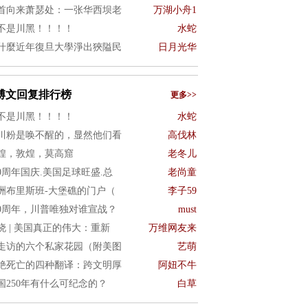
首向来萧瑟处：一张华西坝老
万湖小舟1
不是川黑！！！！
水蛇
什麼近年復旦大學淨出狹隘民
日月光华
博文回复排行榜
更多>>
不是川黑！！！！
水蛇
川粉是唤不醒的，显然他们看
高伐林
煌，敦煌，莫高窟
老冬儿
50周年国庆.美国足球旺盛.总
老尚童
洲布里斯班-大堡礁的门户（
李子59
50周年，川普唯独对谁宣战？
must
晓 | 美国真正的伟大：重新
万维网友来
走访的六个私家花园（附美图
艺萌
绝死亡的四种翻译：跨文明厚
阿妞不牛
国250年有什么可纪念的？
白草