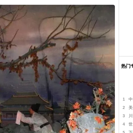
热门
1
中
2
美
3
川
4
世
5
万