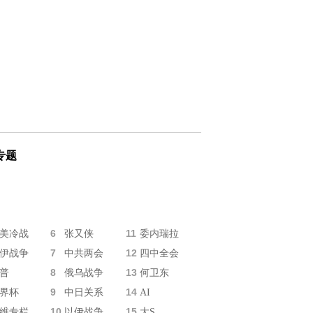
专题
6
11
美冷战
张又侠
委内瑞拉
7
12
伊战争
中共两会
四中全会
8
13
普
俄乌战争
何卫东
9
14
界杯
中日关系
AI
10
15
维专栏
以伊战争
大S