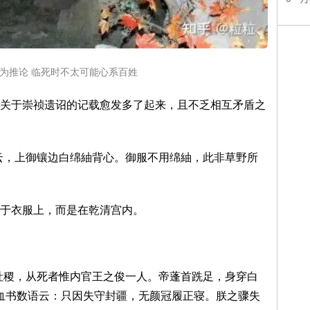
为推论 临死时不太可能心系百姓
关于崇祯遗诏的记载愈发多了起来，且不乏相互矛盾之
云，上御镶边白绵紬背心。御服不用绵紬，此非草野所
于衣服上，而是在乾清宫内。
社稷，从死者惟内官王之俊一人。帝蓬首跣足，身穿白
有血书数语云：只因失守封疆，无颜冠履正寝。朕之骤失