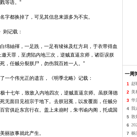
戮等语。”
名字都换掉了，可见其信息来源多为不实。
》则记载：
白绵紬禈，一足跣，一足有绫袜及红方舄，于衣带得血
上邀天罪，至虏陷内地三次，逆贼直逼京师，诸臣误朕
死，任贼分裂朕尸，勿伤我百姓一人。”
一周
了一个伟光正的遗言，《明季北略》记载：
1
赵
2
美
:朕自登极十七年，致敌入内地四次，逆贼直逼京师。虽朕薄德
3
华
死无面目见祖宗于地下。去朕冠冕，以发覆面，任贼分
4
我
百官俱赴东宫行在。盖上未崩时，朱书谕内阁，托成国
5
敦
6
2
美丽故事就此产生。
7
杨