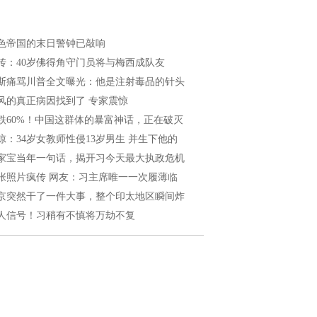
色帝国的末日警钟已敲响
传：40岁佛得角守门员将与梅西成队友
斯痛骂川普全文曝光：他是注射毒品的针头
风的真正病因找到了 专家震惊
跌60%！中国这群体的暴富神话，正在破灭
惊：34岁女教师性侵13岁男生 并生下他的
家宝当年一句话，揭开习今天最大执政危机
张照片疯传 网友：习主席唯一一次履薄临
京突然干了一件大事，整个印太地区瞬间炸
人信号！习稍有不慎将万劫不复