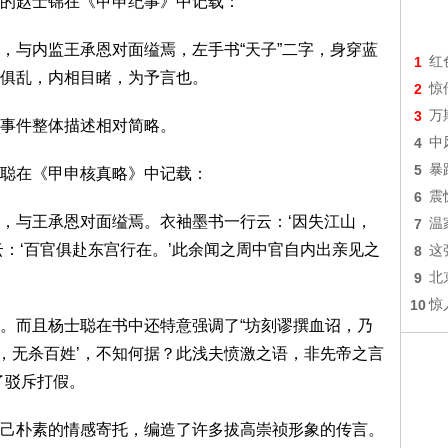
的赵士锦在《甲申纪事》中记载：
，与内监王承恩对面缢焉，左手书“天子”二字，身穿蓝
1
红
俱乱，内相目睹，为予言也。
2
惊
3
万
事件整体描述相对简略。
4
中
5
暴
聪在《甲申核真略》中记载：
6
震
，与王承恩对面缢焉。衣袖墨书一行云：‘因失江山，
7
温
云：‘百官俱赴东宫行在。’此余闻之周中官自内出亲见之
8
这
9
北
10
惊
。而且杨士聪在书中还特意强调了“坊刻谬撰血诏，乃
官，无杀百姓’，不知何据？此浅夫愤激之语，非先帝之言
了驳斥打假。
己朴素的情感寄托，编造了许多拔高崇祯形象的传言。