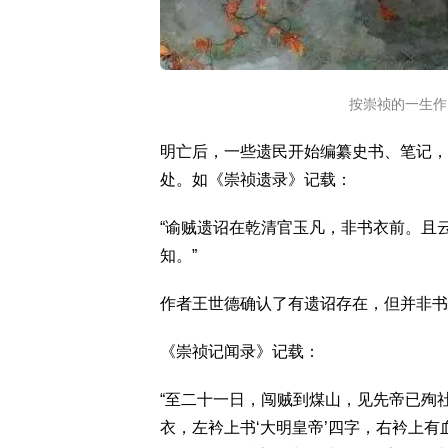
按崇祯的一生作
明亡后，一些遗民开始编纂史书、笔记，
处。如《崇祯遗录》记载：
“谕贼遗诏在乾清官玉凡，非书衣前。且
知。”
作者王世德确认了有遗诏存在，但并非书
《崇祯记闻录》记载：
“至二十一日，闯贼到煤山，见先帝已殉
衣，左衿上书‘大明皇帝’四字，右衿上