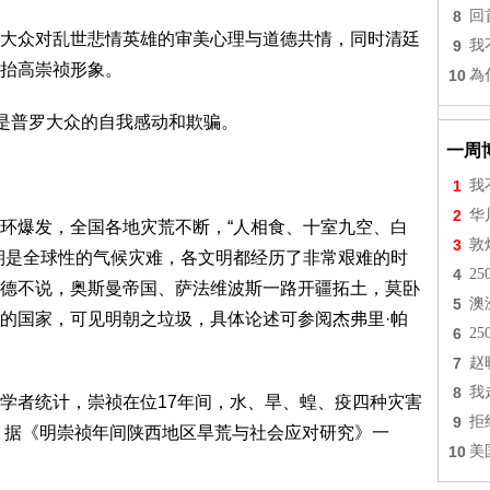
8
回
大众对乱世悲情英雄的审美心理与道德共情，同时清廷
9
我
抬高崇祯形象。
10
為
只是普罗大众的自我感动和欺骗。
一周
1
我
2
华
环爆发，全国各地灾荒不断，“人相食、十室九空、白
3
敦
期是全球性的气候灾难，各文明都经历了非常艰难的时
4
2
德不说，奥斯曼帝国、萨法维波斯一路开疆拓土，莫卧
5
澳
的国家，可见明朝之垃圾，具体论述可参阅杰弗里·帕
6
2
7
赵
8
我
学者统计，崇祯在位17年间，水、旱、蝗、疫四种灾害
9
拒
国。据《明崇祯年间陕西地区旱荒与社会应对研究》一
10
美