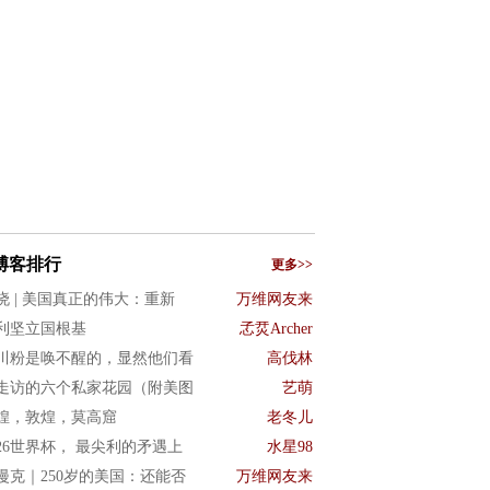
博客排行
更多>>
晓 | 美国真正的伟大：重新
万维网友来
利坚立国根基
孞烎Archer
川粉是唤不醒的，显然他们看
高伐林
走访的六个私家花园（附美图
艺萌
煌，敦煌，莫高窟
老冬儿
026世界杯， 最尖利的矛遇上
水星98
漫克｜250岁的美国：还能否
万维网友来