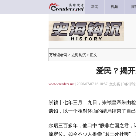
新闻
视频
博
万维读者网
>
史海钩沉
> 正文
爱民？揭开
www.creaders.net
| 2026-07-07 16:10:57 文史宴 |
0
条评论 
崇祯十七年三月十九日，崇祯皇帝朱由检
遗诏，以一个相对体面的结局结束了自己
尔后三百多年，他口中 “朕非亡国之君，
流定位。如今不少人推崇 “君王死社稷”