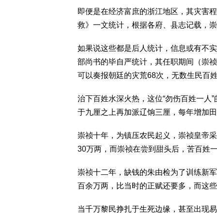
即便是在经济富庶的浙江地区，其灾害程
救》一文统计，根据各府、县志记载，崇
如果说这些都是后人统计，信息或有不实
部尚书的毕自严统计，其任职期间（崇祯
可以奏报朝廷的灾荒68次，无数生民百
治下百姓水深火热，这位“勿伤百姓一人
于九厘之上再加派辽饷三厘，每年增加田
崇祯十年，为镇压农民起义，崇祯皇帝采
30万两，而崇祯在尝到甜头后，苦百姓
崇祯十二年，缺钱的朱由检为了训练新军，
百余万两，比当时的正赋还要多，而这些
当千万黎民挣扎于生死边缘，甚至出现易