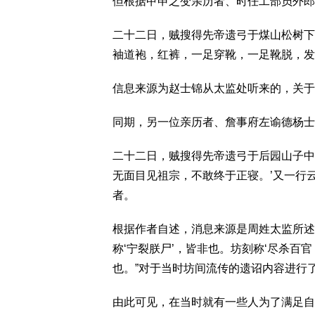
但根据甲申之变亲历者、时任工部员外郎
二十二日，贼搜得先帝遗弓于煤山松树下
袖道袍，红裤，一足穿靴，一足靴脱，发
信息来源为赵士锦从太监处听来的，关于
同期，另一位亲历者、詹事府左谕德杨士
二十二日，贼搜得先帝遗弓于后园山子中
无面目见祖宗，不敢终于正寝。’又一行
者。
根据作者自述，消息来源是周姓太监所述
称‘宁裂朕尸’，皆非也。坊刻称‘尽杀百
也。”对于当时坊间流传的遗诏内容进行
由此可见，在当时就有一些人为了满足自