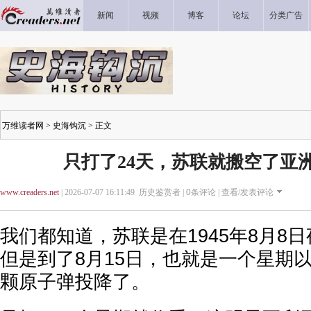
新闻
视频
博客
论坛
分类广告
万维读者网
>
史海钩沉
> 正文
只打了24天，苏联就搬空了亚
www.creaders.net
| 2026-07-07 16:11:49 历史鉴赏者 |
0
条评论 |
查看/发表评论
我们都知道，苏联是在1945年8月8
但是到了8月15日，也就是一个星期
颗原子弹投降了。