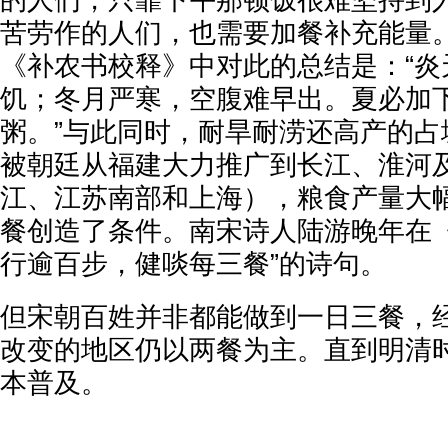
的人们，只靠下午那顿饭很难坚持到
苦劳作的人们，也需要加餐补充能量
《补农书校释》中对此的总结是：“炎
饥；冬月严寒，空腹难早出。夏必加
粥。”与此同时，耐旱耐涝还高产的占
被朝廷从福建大力推广到长江、淮河
江、江苏南部和上海），粮食产量大
餐创造了条件。南宋诗人陆游晚年在《
行逾百步，健啖每三餐”的诗句。
但宋朝百姓并非都能做到一日三餐，
改变的地区仍以两餐为主。直到明清
本普及。