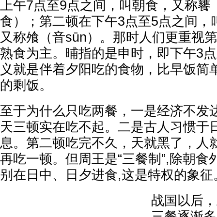
上午7点至9点之间，叫朝食，又称饔（
食）；第二顿在下午3点至5点之间，
又称飧（音sūn）。那时人们更重视
熟食为主。晡指的是申时，即下午3点至
义就是伴着夕阳吃的食物，比早饭简
的剩饭。
至于为什么只吃两餐，一是经济不发
天三顿实在吃不起。二是古人习惯于
息。第二顿吃完不久，天就黑了，人
再吃一顿。但周王是“三餐制”,除朝食外
别在日中、日夕进食,这是特权的象征
战国以后，
三餐逐渐多