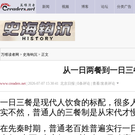
新闻
视频
博客
论坛
分类广告
万维读者网
>
史海钩沉
> 正文
​从一日两餐到一日三
www.creaders.net
| 2026-07-07 15:30:41 北京日报 |
0
条评论 |
查看/发表评论
一日三餐是现代人饮食的标配，很多
实不然，普通人的三餐制是从宋代才
在先秦时期，普通老百姓普遍实行一