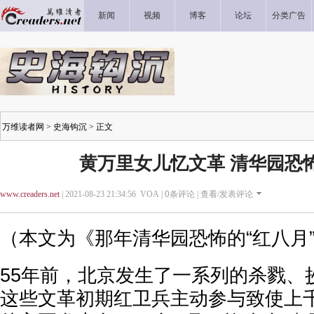
新闻
视频
博客
论坛
分类广告
万维读者网
>
史海钩沉
> 正文
黄万里女儿忆文革 清华园恐怖
www.creaders.net
| 2021-08-23 21:34:56 VOA |
0
条评论 |
查看/发表评论
（本文为
《那年清华园恐怖的“红八月
55年前，北京发生了一系列的杀戮、
这些文革初期红卫兵主动参与致使上