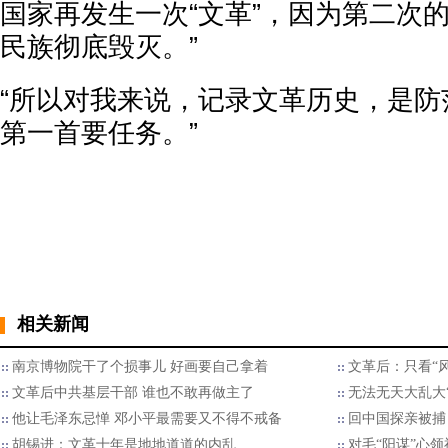
国家再发生一次“文革”，因为第二次
民族彻底毁灭。”
“所以对我来说，记录文革历史，是防
第一首要任务。”
相关新闻
南京博物院干了个损事儿 好画要自己拿着
文革后：只看“
文革后中共基层干部 谁也不敢再做主了
无法无天大乱大
他让毛泽东忌惮 邓小平最需要又不得不戒备
回中国探亲被捕
胡锡进：文革十年是地地道道的内乱
对毛“阳谋”心领