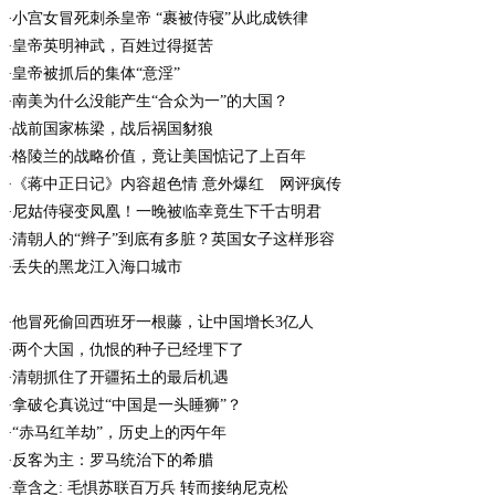
小宫女冒死刺杀皇帝 “裹被侍寝”从此成铁律
皇帝英明神武，百姓过得挺苦
皇帝被抓后的集体“意淫”
南美为什么没能产生“合众为一”的大国？
战前国家栋梁，战后祸国豺狼
格陵兰的战略价值，竟让美国惦记了上百年
《蒋中正日记》内容超色情 意外爆红 网评疯传
尼姑侍寝变凤凰！一晚被临幸竟生下千古明君
清朝人的“辫子”到底有多脏？英国女子这样形容
丢失的黑龙江入海口城市
他冒死偷回西班牙一根藤，让中国增长3亿人
两个大国，仇恨的种子已经埋下了
清朝抓住了开疆拓土的最后机遇
拿破仑真说过“中国是一头睡狮”？
“赤马红羊劫”，历史上的丙午年
反客为主：罗马统治下的希腊
章含之: 毛惧苏联百万兵 转而接纳尼克松