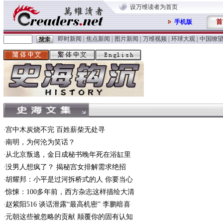
设万维读者为首页
首
手机版
即时新闻
|
焦点新闻
|
图片新闻
|
万维视频
|
环球大观
|
中国嘹
宫中木炭烧不完 百姓薪柴无处寻
南明，为何沦为笑话？
从北京叛逃，金日成秘书晚年死在浴缸里
没男人想疯了？ 揭秘宫女排解需求绝招
胡耀邦：小平是过河拆桥式的人 你要当心
惊悚：100多年前，西方杂志这样描绘大清
赵紫阳516 谈话泄露“最高机密” 李鹏暗喜
元朝这些被忽略的贡献 颠覆你的固有认知