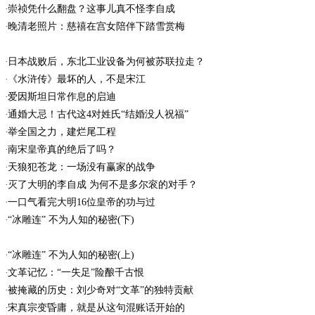
崇祯凭什么翻盘？这事儿真不怪李自成
晚清老照片：慈禧在宫女陪伴下踏雪赏梅
日本战败后，东北工业设备为何被苏联拉走？
《水浒传》最坏的人，不是宋江
爱因斯坦日常作息的启迪
通婚大忌！古代这4对姓氏“结婚没人祝福”
举全国之力，建烂尾工程
南宋皇帝真的绝后了吗？
天狼犯苍龙：一场没有赢家的战争
灭了大明的李自成 为何不是多尔衮的对手？
一口气看完大明16位皇帝的功与过
“冰雕连” 不为人知的秘密(下)
“冰雕连” 不为人知的秘密(上)
文革记忆：“一失足”险酿千古恨
被掩藏的历史：刘少奇对“文革”的独特贡献
宋真宗变昏庸，就是从这句混账话开始的