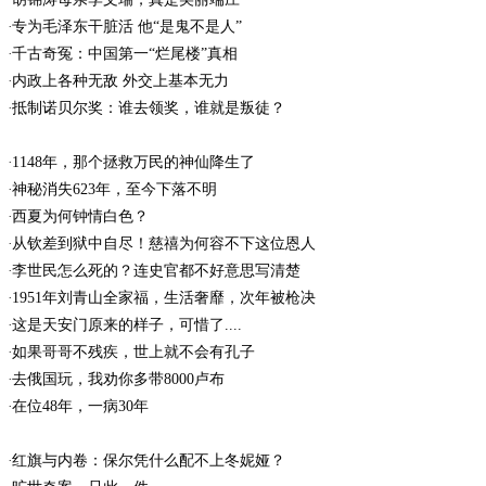
专为毛泽东干脏活 他“是鬼不是人”
千古奇冤：中国第一“烂尾楼”真相
内政上各种无敌 外交上基本无力
抵制诺贝尔奖：谁去领奖，谁就是叛徒？
1148年，那个拯救万民的神仙降生了
神秘消失623年，至今下落不明
西夏为何钟情白色？
从钦差到狱中自尽！慈禧为何容不下这位恩人
李世民怎么死的？连史官都不好意思写清楚
1951年刘青山全家福，生活奢靡，次年被枪决
这是天安门原来的样子，可惜了....
如果哥哥不残疾，世上就不会有孔子
去俄国玩，我劝你多带8000卢布
在位48年，一病30年
红旗与内卷：保尔凭什么配不上冬妮娅？