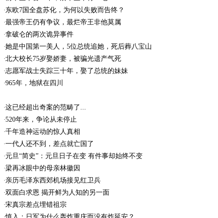
东欧7国全盘苏化，为何以失败而告终？
最强帝王仍有争议，最烂帝王非他莫属
拿破仑的两次诡异事件
她是中国第一美人，5位总统追她，死后葬八宝山
北大校长75岁娶娇妻，被骗光遗产气死
志愿军战士失踪三十年，娶了总统的妹妹
965年，地狱在四川
这已经超出奇案的范畴了...
520年来，争论从未停止
千年造神运动的惊人真相
一代人还不到，差点就亡国了
元旦“简史”：元旦日子在变 有件事却始终不变
梁再冰眼中的母亲林徽因
亲历毛泽东西郊机场接见红卫兵
双面白求恩 揭开鲜为人知的另一面
宋真宗差点埋错祖宗
慎入：日军为什么轰炸重庆而没有炸延安？