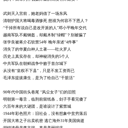
武则天入宫前，她老妈借了一场东风
清朝护国大将喝毒酒惨死 慈禧为何容不下恩人？
“干掉所有说自己是改开派的人”邓小平晚年交代
越南军队不戴钢盔，却戴木制“绿帽”？别被骗了
张学良被蒋介石软禁54年 晚年亲述“4件事”
消失了的华夏白种人土著——吐火罗人
历史上真实存在，却神秘消失的5个人
中共军队在朝鲜战争中败于首尔城下
从没有“皇权不下县”，只是不发工资而已
毛泽东提拔康生，是为了给自己“干脏活”
90年代中国街头巷尾 “风尘女子”们的旧照
明朝第一毒舌，临刑前留纸条，刽子手看完傻了
六百年来的大谜团，是谁设计了紫禁城
1944年彩色照片：旧社会，没有想象中贫穷落后
开国大将之子出卖机密 逃亡海外31年美国病逝
胡锦涛母亲李文瑞，真是美丽端庄