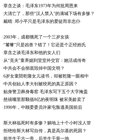
章含之谈：毛泽东1973年为何批周恩来
大清亡了，那些“汉人禁入”的满城下场有多惨？
戴晴: 邓小平只是毛泽东的爱徒而非忠仆
2003年，成都饿死了一个三岁女孩
“饕餮”只是凶兽？错了！它还是个正经姓氏
章含之谈毛泽东和他的女人们
从“克夫”童养媳到堂堂外交官：她活成传奇
中共会不会彻底毁掉中国文明？
6岁女童陪乾隆女儿读书，却被乾隆一眼相中
中共创始人李大钊被绞死的真正原因？
贴身警卫葬身毒窑 毛泽东写下五个大字掩盖
慈禧嘴里那颗值8亿的夜明珠 被宋美龄卖了
1990年，中顾委委员许家屯叛逃美国前后
斯大林临死时有多惨？躺地上十个小时没人管
拒绝给斯大林写自传，真是高尔基的死因？
前半生千古一帝，后半生千骨一地