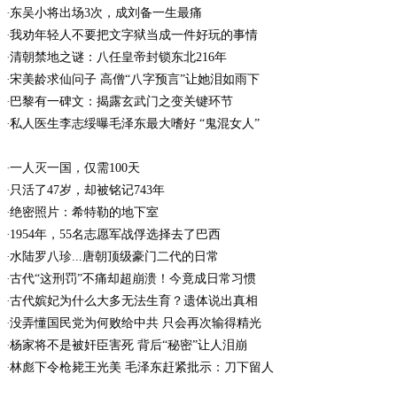
东吴小将出场3次，成刘备一生最痛
我劝年轻人不要把文字狱当成一件好玩的事情
清朝禁地之谜：八任皇帝封锁东北216年
宋美龄求仙问子 高僧“八字预言”让她泪如雨下
巴黎有一碑文：揭露玄武门之变关键环节
私人医生李志绥曝毛泽东最大嗜好 “鬼混女人”
一人灭一国，仅需100天
只活了47岁，却被铭记743年
绝密照片：希特勒的地下室
1954年，55名志愿军战俘选择去了巴西
水陆罗八珍...唐朝顶级豪门二代的日常
古代“这刑罚”不痛却超崩溃！今竟成日常习惯
古代嫔妃为什么大多无法生育？遗体说出真相
没弄懂国民党为何败给中共 只会再次输得精光
杨家将不是被奸臣害死 背后“秘密”让人泪崩
林彪下令枪毙王光美 毛泽东赶紧批示：刀下留人