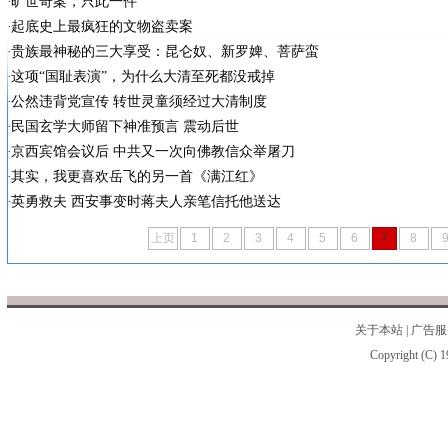
旷世奇案，只此一件
起底史上最疯狂的文物盗卖案
贵族最神秘的三大享受：昆仑奴、新罗婢、菩萨蛮
这项“国耻表演”，为什么大清至死都没戒掉
公然违背党宣传 转世灵童须经过大清制度
民国玄学大师留下神准预言 震动后世
京西宾馆会议后 中共又一次向佛教信众举屠刀
其实，我更喜欢岳飞的另一首《满江红》
英勇救夫 西安事变时蒋夫人亲笔信托他送达
上页
1
2
3
4
5
6
7
8
关于本站
|
广告服
Copyright (C) 1