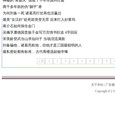
神秘的“希腊火” 拯救了千年帝国拜占庭
两千多年前的伪“躺平”者
为何刘备一死 诸葛亮打仗再也没赢过
最美“女汉奸”处死前突变无罪 后来打入好莱坞
蒋介石如何保住金门
吴佩孚遭德国贵族千金写万言情书狂追 4字回应
宋美龄登武当山求仙问子 当场泪流满面
刘备骗他，诸葛亮欺他，但他才是三国最聪明的人
最私密处都有标准....古代青楼选妓秘辛曝
上页
1
2
3
4
5
6
7
8
关于本站
|
广告服
Copyright (C) 1