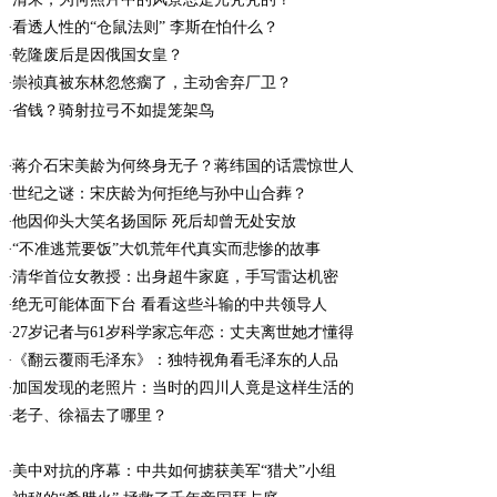
看透人性的“仓鼠法则” 李斯在怕什么？
乾隆废后是因俄国女皇？
崇祯真被东林忽悠瘸了，主动舍弃厂卫？
省钱？骑射拉弓不如提笼架鸟
蒋介石宋美龄为何终身无子？蒋纬国的话震惊世人
世纪之谜：宋庆龄为何拒绝与孙中山合葬？
他因仰头大笑名扬国际 死后却曾无处安放
“不准逃荒要饭”大饥荒年代真实而悲惨的故事
清华首位女教授：出身超牛家庭，手写雷达机密
绝无可能体面下台 看看这些斗输的中共领导人
27岁记者与61岁科学家忘年恋：丈夫离世她才懂得
《翻云覆雨毛泽东》：独特视角看毛泽东的人品
加国发现的老照片：当时的四川人竟是这样生活的
老子、徐福去了哪里？
美中对抗的序幕：中共如何掳获美军“猎犬”小组