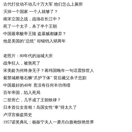
古代打仗动不动几十万大军 他们怎么上厕所
灭掉一个国家 一个人就够了？
南宋立国之战，战场在长江中？
死了一个太子，杀了半个王朝
中国最寒酸帝王陵 盗墓贼都嫌弃？
他是美国的“总统” 却锒铛入狱两年
老照片：80年代的油城大庆
战争狂人，被熬死了
宋美龄为何终身无子？蒋纬国晚年一句话震惊世人
紫禁城桥墩石狮“爪护下体” 背后藏父杀子悲剧
中国最好的40年 竟没有任何丰功伟绩
百年帝国，陷入死局
二世而亡，几乎成了王朝铁律？
日本首位女首相！岛国女性“卑”得太久了
卢浮宫偷盗简史
1957诺奖典礼：杨振宁夫人一袭月白旗袍惊艳世界