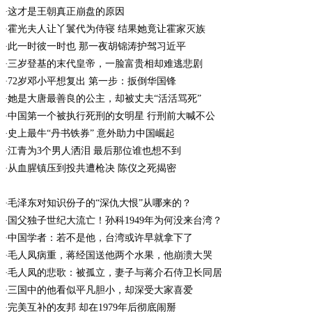
这才是王朝真正崩盘的原因
霍光夫人让丫鬟代为侍寝 结果她竟让霍家灭族
此一时彼一时也 那一夜胡锦涛护驾习近平
三岁登基的末代皇帝，一脸富贵相却难逃悲剧
72岁邓小平想复出 第一步：扳倒华国锋
她是大唐最善良的公主，却被丈夫“活活骂死”
中国第一个被执行死刑的女明星 行刑前大喊不公
史上最牛“丹书铁券” 意外助力中国崛起
江青为3个男人洒泪 最后那位谁也想不到
从血腥镇压到投共遭枪决 陈仪之死揭密
毛泽东对知识份子的“深仇大恨”从哪来的？
国父独子世纪大流亡！孙科1949年为何没来台湾？
中国学者：若不是他，台湾或许早就拿下了
毛人凤病重，蒋经国送他两个水果，他崩溃大哭
毛人凤的悲歌：被孤立，妻子与蒋介石侍卫长同居
三国中的他看似平凡胆小，却深受大家喜爱
完美互补的友邦 却在1979年后彻底闹掰