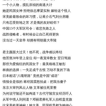
一个小人物，搅乱崇祯的南逃大计
她是民国女神 拒绝徐志摩梁实秋 嫁给这个怪人
宋美龄最致命的坏习惯，让蒋介石气到分房睡
只有忍受割地之苦 才是俄的友好睦邻？
中国13个大军区司令：谁悲失路之人
战胜侵略者，有时候会让自己死得更快
没当过一天皇帝 却拥有明朝最大帝陵
君主颜面大过天！他不死，战争难以终结
他苦熬38年登上皇位 却一夜宠幸数女 翌日驾崩
那些为爱痴狂的民国女子：最美格格王敏彤
林彪的选择：一失足成千古恨 万劫不复的下场
日本粗话“八嘎呀路” 竟然是中国“成语”
情报全是假的 蒋经国震怒拍桌：把我当傻子
东京大审判风云人物 文革被往死里整
为何说守陵还不如殉道？古代守陵宫女经历吓人
从军中情人到间谍？邓丽君葬礼军人抬棺盖党旗
比宋美龄更神秘！她太美，民国权贵都为她倾心