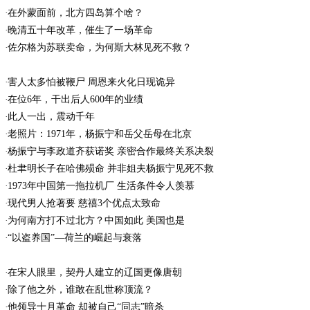
在外蒙面前，北方四岛算个啥？
晚清五十年改革，催生了一场革命
佐尔格为苏联卖命，为何斯大林见死不救？
害人太多怕被鞭尸 周恩来火化日现诡异
在位6年，干出后人600年的业绩
此人一出，震动千年
老照片：1971年，杨振宁和岳父岳母在北京
杨振宁与李政道齐获诺奖 亲密合作最终关系决裂
杜聿明长子在哈佛殒命 并非姐夫杨振宁见死不救
1973年中国第一拖拉机厂 生活条件令人羡慕
现代男人抢著要 慈禧3个优点太致命
为何南方打不过北方？中国如此 美国也是
“以盗养国”—荷兰的崛起与衰落
在宋人眼里，契丹人建立的辽国更像唐朝
除了他之外，谁敢在乱世称顶流？
他领导十月革命 却被自己“同志”暗杀