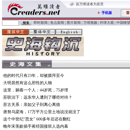
设万维读者为首页
首
手机版
即时新闻
|
焦点新闻
|
图片新闻
|
万维视频
|
环球大观
|
中国嘹
他的时代只有23年，却被膜拜至今
大明居然有这么邪性的人物
这里，躺着一个人：44岁死，75岁埋
苏联治下：远东华人遭到了哪些对待？
苏古关系：亲如父子到离心离德
唐努乌梁海，17万平方公里土地说没就没了
这个中世纪“恶女” 600多年后还在翻红
晚年宋美龄插手蒋经国接班人选内幕