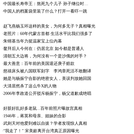
中国最长寿帝王：熬死九个儿子 孙子继位时…
中国人的档案袋里装了什么？打开一看吓一跳
赵飞燕杨玉环这样的美女，为何多无子？真相曝光
老照片：60年代蒙古首都 生活水平比我们强多了
朱镕基当年力挺温家宝上位内幕
鳌拜后人今何在：仍居北京 如今都是普通人
清朝五大边将，为何没有一个是沙俄的对手？
最大善意：百年前的美国退还庚子赔款
慈禧床头被八国联军刻字 李鸿章死活不敢翻译
她是与杨振宁合影的绝密女人，美误判放她回国
大清居然杀了这么牛X的人物
2006年李政道公开驳斥杨振宁，杨父道歉成绝唱
好脏好乱好多老鼠...百年前照片曝故宫真相
1946年，蒋英和母亲、姐妹的合影
武则天对他爱到难以自拔？学者发现惊人真相
“我走了！” 宋美龄离开台湾真正原因曝光