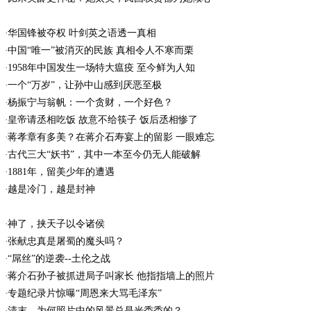
华国锋被夺权 叶剑英之语透一真相
中国“唯一”被消灭的民族 真相令人不寒而栗
1958年中国发生一场特大瘟疫 至今鲜为人知
一个“万岁”，让孙中山感到厌恶至极
杨振宁与翁帆：一个贪财，一个好色？
皇帝请丞相吃饭 故意不给筷子 饭后丞相惨了
蒋孝章有多美？在蒋介石寿宴上的留影 一眼难忘
古代三大“妖书”，其中一本至今仍无人能破解
1881年，留美少年的遭遇
越是冷门，越是封神
神了，挟天子以令诸侯
张献忠真是屠蜀的魔头吗？
“屌丝”的逆袭--土伦之战
蒋介石孙子被抓进局子叫家长 他指指墙上的照片
专题纪录片惊曝“周恩来大骂毛泽东”
清末，为何照片中的风景总是光秃秃的？